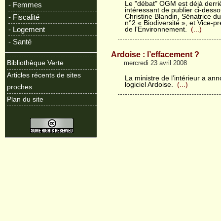
Le "débat" OGM est déjà derri
- Femmes
intéressant de publier ci-desso
Christine Blandin, Sénatrice d
- Fiscalité
n°2 « Biodiversité », et Vice-
- Logement
de l’Environnement.
(...)
- Santé
Ardoise : l’effacement ?
mercredi 23 avril 2008
Bibliothèque Verte
Articles récents de sites
La ministre de l’intérieur a an
logiciel Ardoise.
(...)
proches
Plan du site