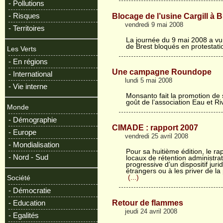
- Pollutions
- Risques
Blocage de l’usine Cargill à B
vendredi 9 mai 2008
- Territoires
La journée du 9 mai 2008 a vu 
de Brest bloqués en protestat
Les Verts
- En régions
Une campagne Roundope
- International
lundi 5 mai 2008
- Vie interne
Monsanto fait la promotion de 
goût de l’association Eau et R
Monde
- Démographie
CIMADE : rapport 2007
- Europe
vendredi 25 avril 2008
- Mondialisation
Pour sa huitième édition, le ra
- Nord - Sud
locaux de rétention administra
progressive d’un dispositif juri
étrangers ou à les priver de la 
(...)
Société
- Démocratie
Retour de flammes
- Education
jeudi 24 avril 2008
- Egalités