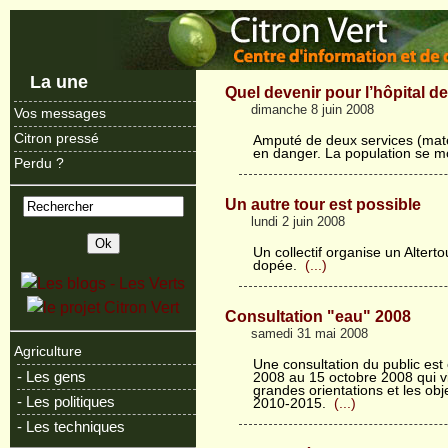
La une
Quel devenir pour l’hôpital d
dimanche 8 juin 2008
Vos messages
Citron pressé
Amputé de deux services (matern
en danger. La population se mo
Perdu ?
Un autre tour est possible
lundi 2 juin 2008
Un collectif organise un Altert
dopée.
(...)
Consultation "eau" 2008
samedi 31 mai 2008
Agriculture
Une consultation du public est
- Les gens
2008 au 15 octobre 2008 qui vise
grandes orientations et les obje
- Les politiques
2010-2015.
(...)
- Les techniques