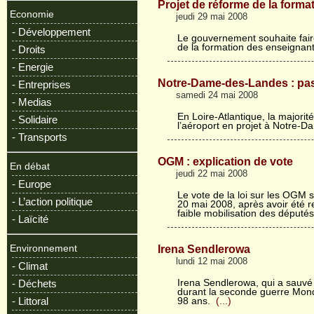
Projet de réforme de la form
Economie
jeudi 29 mai 2008
- Développement
Le gouvernement souhaite faire
de la formation des enseignan
- Droits
- Energie
Notre-Dame-des-Landes : pa
- Entreprises
samedi 24 mai 2008
- Medias
En Loire-Atlantique, la majorit
- Solidaire
l’aéroport en projet à Notre-
- Transports
OGM : explication de vote
En débat
jeudi 22 mai 2008
- Europe
Le vote de la loi sur les OGM
- L’action politique
20 mai 2008, après avoir été re
faible mobilisation des déput
- Laïcité
Irena Sendlerowa
Environnement
lundi 12 mai 2008
- Climat
Irena Sendlerowa, qui a sauvé 
- Déchets
durant la seconde guerre Mondi
- Littoral
98 ans.
(...)