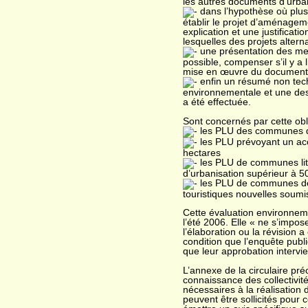
les autres documents d’urba
dans l’hypothèse où plus
établir le projet d’aménage
explication et une justificat
lesquelles des projets alterna
une présentation des mes
possible, compenser s’il y 
mise en œuvre du document 
enfin un résumé non tech
environnementale et une desc
a été effectuée.
Sont concernés par cette obl
les PLU des communes de
les PLU prévoyant un acc
hectares
les PLU de communes lit
d’urbanisation supérieur à 5
les PLU de communes de 
touristiques nouvelles soumi
Cette évaluation environneme
l’été 2006. Elle « ne s’imp
l’élaboration ou la révision a 
condition que l’enquête publi
que leur approbation intervie
L’annexe de la circulaire pré
connaissance des collectivit
nécessaires à la réalisation 
peuvent être sollicités pour c