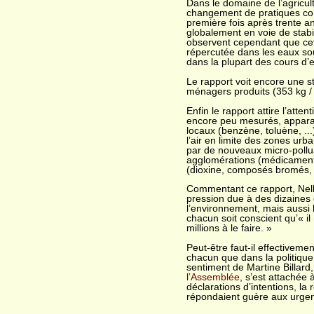
Dans le domaine de l’agricul
changement de pratiques com
première fois après trente a
globalement en voie de stabil
observent cependant que cet
répercutée dans les eaux sou
dans la plupart des cours d’
Le rapport voit encore une s
ménagers produits (353 kg / 
Enfin le rapport attire l’atte
encore peu mesurés, apparaiss
locaux (benzène, toluène, ..
l’air en limite des zones ur
par de nouveaux micro-pollu
agglomérations (médicaments,
(dioxine, composés bromés, .
Commentant ce rapport, Nelly
pression due à des dizaines 
l’environnement, mais aussi 
chacun soit conscient qu’« il
millions à le faire. »
Peut-être faut-il effectiveme
chacun que dans la politique
sentiment de Martine Billard
l’Assemblée
, s’est attachée 
déclarations d’intentions, la
répondaient guère aux urgen