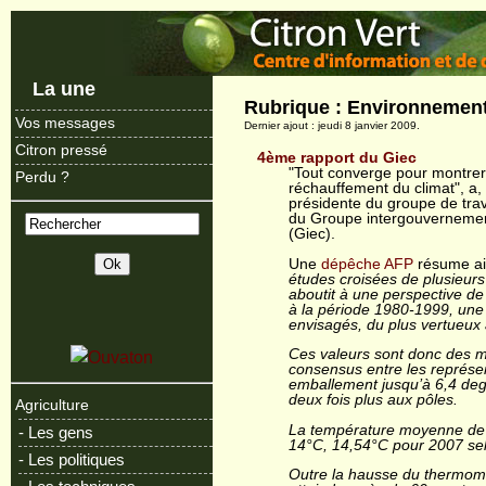
La une
Rubrique : Environnemen
Vos messages
Dernier ajout : jeudi 8 janvier 2009.
Citron pressé
4ème rapport du Giec
"Tout converge pour montrer 
Perdu ?
réchauffement du climat", a
présidente du groupe de trava
du Groupe intergouvernementa
(Giec).
Une
dépêche AFP
résume ain
études croisées de plusieurs m
aboutit à une perspective de 
à la période 1980-1999, une 
envisagés, du plus vertueux 
Ces valeurs sont donc des
consensus entre les représen
emballement jusqu’à 6,4 deg
deux fois plus aux pôles.
Agriculture
La température moyenne de l
- Les gens
14°C, 14,54°C pour 2007 selo
- Les politiques
Outre la hausse du thermomè