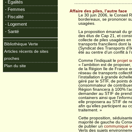
- Egalités
- Femmes
Affaire des piles, l’autre face
Le 30 juin 2006, le Conseil R
- Fiscalité
bordereaux, se prononcer sur
usagées.
- Logement
- Santé
La proposition émanait du g
des élus de Cap 21, et consi
collecte de piles usagées en 
Bibliothèque Verte
transports franciliens dont l
(Syndicat des Transports d’Il
Articles récents de sites
été au centre d’un conflit à 
proches
Comme l’indiquait le
projet 
« l’ambition est de proposer,
Plan du site
de la Région Ile de France e
réseau de transports collect
l’installation à grande échell
géré par le STIF, de points d
consommateur de contribuer 
Région financera à 100% l’ac
demander au STIF de prendre
containers ainsi que l’infor
elle proposera au STIF de né
afin qu’elles participent au c
traitement. »
Cette proposition, séduisante
majorité de gauche du Consei
de publier un
communiqué v
Verts des sujets environnem