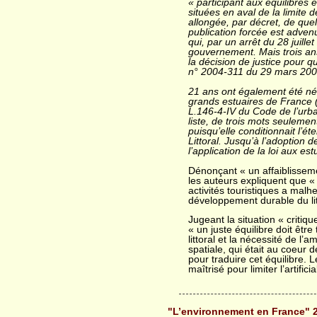
« participant aux équilibres 
situées en aval de la limite 
allongée, par décret, de qu
publication forcée est adven
qui, par un arrêt du 28 juill
gouvernement. Mais trois a
la décision de justice pour qu
n° 2004-311 du 29 mars 200
21 ans ont également été né
grands estuaires de France (L
L.146-4-IV du Code de l’urba
liste, de trois mots seulemen
puisqu’elle conditionnait l’é
Littoral. Jusqu’à l’adoption d
l’application de la loi aux est
Dénonçant « un affaiblisseme
les auteurs expliquent que «
activités touristiques a mal
développement durable du lit
Jugeant la situation « critiqu
« un juste équilibre doit être
littoral et la nécessité de l
spatiale, qui était au coeur d
pour traduire cet équilibre.
maîtrisé pour limiter l’artifici
"L’environnement en France" 