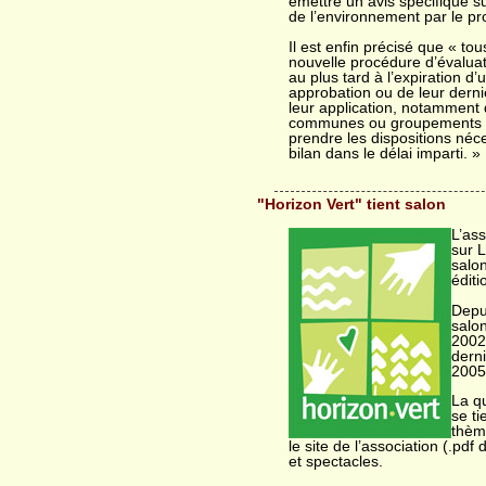
émettre un avis spécifique su
de l’environnement par le p
Il est enfin précisé que « t
nouvelle procédure d’évaluat
au plus tard à l’expiration d
approbation ou de leur derni
leur application, notamment 
communes ou groupements 
prendre les dispositions néc
bilan dans le délai imparti. »
"Horizon Vert" tient salon
L’as
sur 
salo
éditi
Depui
salon
2002,
derni
2005
La qu
se t
thèm
le site de l’association (.pd
et spectacles.