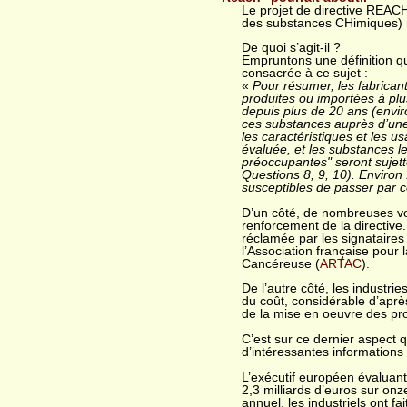
Le projet de directive REACH
des substances CHimiques) mo
De quoi s’agit-il ?
Empruntons une définition q
consacrée à ce sujet :
«
Pour résumer, les fabrican
produites ou importées à pl
depuis plus de 20 ans (envir
ces substances auprès d’une
les caractéristiques et les u
évaluée, et les substances 
préoccupantes" seront sujett
Questions 8, 9, 10). Enviro
susceptibles de passer par c
D’un côté, de nombreuses v
renforcement de la directive
réclamée par les signataires d
l’Association française pour
Cancéreuse (
ARTAC
).
De l’autre côté, les industr
du coût, considérable d’après
de la mise en oeuvre des pr
C’est sur ce dernier aspect
d’intéressantes informations
L’exécutif européen évaluant
2,3 milliards d’euros sur onz
annuel, les industriels ont fa