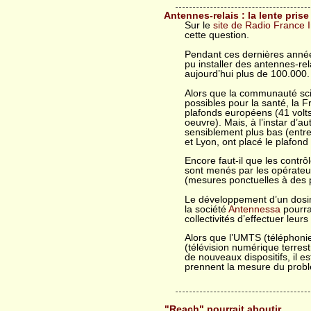
Antennes-relais : la lente pris
Sur le
site de Radio France I
cette question.
Pendant ces dernières année
pu installer des antennes-re
aujourd’hui plus de 100.000.
Alors que la communauté scie
possibles pour la santé, la F
plafonds européens (41 volts
oeuvre). Mais, à l’instar d’a
sensiblement plus bas (entre
et Lyon, ont placé le plafond
Encore faut-il que les contrôl
sont menés par les opérateu
(mesures ponctuelles à des p
Le développement d’un dosim
la société
Antennessa
pourra
collectivités d’effectuer leu
Alors que l’UMTS (téléphonie
(télévision numérique terrest
de nouveaux dispositifs, il es
prennent la mesure du prob
"Reach" pourrait aboutir