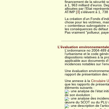
financement de la sécurité s
à 1, 963 milliard d’euros. De
allouées par l’Etat représent
AT/MP [
3
] s’élèvent à 1, 738 
La création d’un Fonds d’in
chose pour les victimes, mai
« contentieux subrogatoire », 
les conséquences du défaut
Pas vraiment "pollueur, payeu
L’évaluation environnementale
L’ordonnance no 2004-489 du
l’urbanisme et le code général
dispositions relatives à la 
applicable aux documents d’
incidences notables sur l’en
Une évaluation environnement
rapport de présentation des
Une annexe à la
Circulaire
que les rapports de présenta
éléments suivants :
une analyse de l’état ini
de son évolution ;
une analyse des incidenc
œuvre du SCOT ou du PLU su
une description de l’art