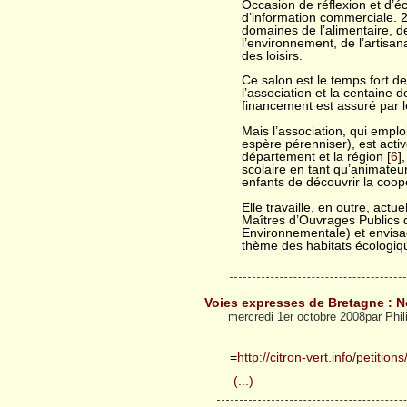
Occasion de réflexion et d’éc
d’information commerciale. 2
domaines de l’alimentaire, d
l’environnement, de l’artisa
des loisirs.
Ce salon est le temps fort 
l’association et la centaine
financement est assuré par le
Mais l’association, qui emplo
espère pérenniser), est activ
département et la région [
6
]
scolaire en tant qu’animateu
enfants de découvrir la coopé
Elle travaille, en outre, actu
Maîtres d’Ouvrages Publics 
Environnementale) et envisag
thème des habitats écologiq
Voies expresses de Bretagne : N
mercredi 1er octobre 2008par Phi
=
http://citron-vert.info/petitions/
(...)