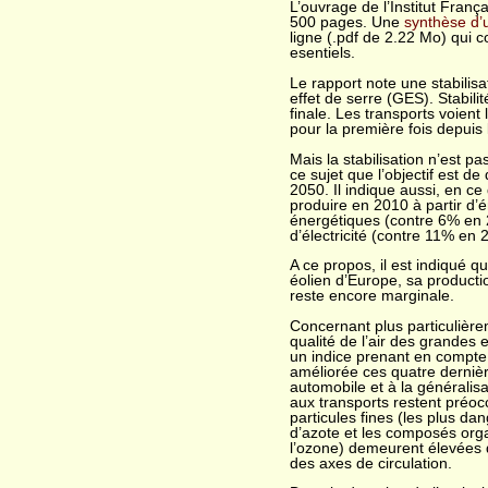
L’ouvrage de l’Institut Franç
500 pages. Une
synthèse d’
ligne (.pdf de 2.22 Mo) qui 
esentiels.
Le rapport note une stabilis
effet de serre (GES). Stabil
finale. Les transports voien
pour la première fois depuis 
Mais la stabilisation n’est pa
ce sujet que l’objectif est de
2050. Il indique aussi, en ce 
produire en 2010 à partir d
énergétiques (contre 6% en
d’électricité (contre 11% en 
A ce propos, il est indiqué 
éolien d’Europe, sa product
reste encore marginale.
Concernant plus particulièrem
qualité de l’air des grande
un indice prenant en compte 
améliorée ces quatre derniè
automobile et à la généralisat
aux transports restent préoc
particules fines (les plus da
d’azote et les composés orga
l’ozone) demeurent élevées d
des axes de circulation.