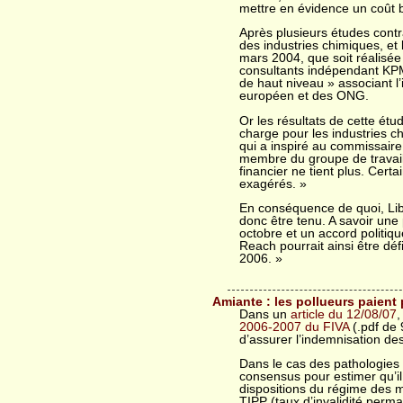
mettre en évidence un coût b
Après plusieurs études contr
des industries chimiques, et 
mars 2004, que soit réalisée
consultants indépendant KPM
de haut niveau » associant l
européen et des ONG.
Or les résultats de cette étu
charge pour les industries ch
qui a inspiré au commissaire
membre du groupe de travail,
financier ne tient plus. Cert
exagérés. »
En conséquence de quoi, Libé
donc être tenu. A savoir un
octobre et un accord politiq
Reach pourrait ainsi être dé
2006. »
Amiante : les pollueurs paient
Dans un
article du 12/08/07
,
2006-2007 du FIVA
(.pdf de 
d’assurer l’indemnisation des
Dans le cas des pathologies l
consensus pour estimer qu’il
dispositions du régime des m
TIPP (taux d’invalidité perm