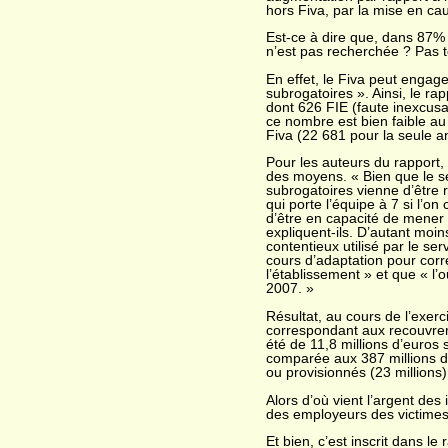
hors Fiva, par la mise en ca
Est-ce à dire que, dans 87% 
n’est pas recherchée ? Pas t
En effet, le Fiva peut engage
subrogatoires ». Ainsi, le ra
dont 626 FIE (faute inexcus
ce nombre est bien faible au
Fiva (22 681 pour la seule a
Pour les auteurs du rapport, l
des moyens. « Bien que le s
subrogatoires vienne d’être 
qui porte l’équipe à 7 si l’o
d’être en capacité de mener t
expliquent-ils. D’autant moin
contentieux utilisé par le ser
cours d’adaptation pour cor
l’établissement » et que « l’ou
2007. »
Résultat, au cours de l’exerc
correspondant aux recouvreme
été de 11,8 millions d’eur
comparée aux 387 millions d
ou provisionnés (23 millions)
Alors d’où vient l’argent des
des employeurs des victimes
Et bien, c’est inscrit dans le