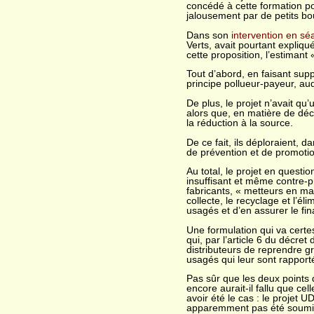
concédé à cette formation pol
jalousement par de petits bou
Dans son
intervention en sé
Verts, avait pourtant expliqu
cette proposition, l’estiman
Tout d’abord, en faisant suppo
principe pollueur-payeur, auq
De plus, le projet n’avait qu
alors que, en matière de déch
la réduction à la source.
De ce fait, ils déploraient, d
de prévention et de promotio
Au total, le projet en questi
insuffisant et même contre-pr
fabricants, « metteurs en ma
collecte, le recyclage et l’é
usagés et d’en assurer le fi
Une formulation qui va certes
qui, par l’article 6 du décr
distributeurs de reprendre g
usagés qui leur sont rapport
Pas sûr que les deux points 
encore aurait-il fallu que ce
avoir été le cas : le projet 
apparemment pas été soumis 