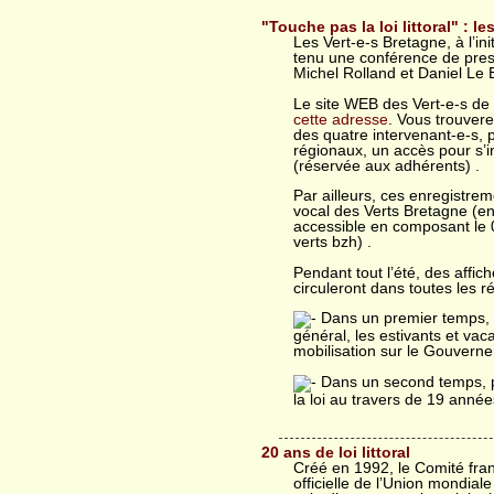
"Touche pas la loi littoral" : le
Les Vert-e-s Bretagne, à l’in
tenu une conférence de pres
Michel Rolland et Daniel Le Bi
Le site WEB des Vert-e-s de
cette adresse
. Vous trouver
des quatre intervenant-e-s, p
régionaux, un accès pour s’in
(réservée aux adhérents) .
Par ailleurs, ces enregistre
vocal des Verts Bretagne (en 
accessible en composant le 
verts bzh) .
Pendant tout l’été, des affich
circuleront dans toutes les ré
Dans un premier temps, l’
général, les estivants et vaca
mobilisation sur le Gouvern
Dans un second temps, p
la loi au travers de 19 anné
20 ans de loi littoral
Créé en 1992, le Comité fran
officielle de l’Union mondial