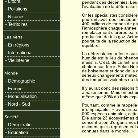
- Littoral
pendant des décennies. Leu
l’évaluation de la déforestati
- Pollutions
Or les spécialistes considère
- Risques
pourrait avoir des conséque
400 millions de tonnes de ga
- Territoires
l’atmosphère chaque année du
remplacement d’arbres par de
production de tels gaz. Actue
Les Verts
poursuite de la réduction de
- En régions
équilibre.
- International
La déforestation affecte auss
humide est le lieu de phénom
- Vie interne
massifs. C’est, de ce fait, u
chaleur sur Terre. Selon Not
de boisement et donc de la c
Monde
sérieux changements météo
des tempêtes violentes ou d
- Démographie
Il y aurait donc des raisons f
- Europe
amazonienne. Mais on est bie
- Mondialisation
même que 80% du bois exploit
- Nord - Sud
Pourtant, comme le rappelle 
irremplaçable : « avec un p
000 espèces animales, cette f
Société
Elle abrite 23 écosystèmes d
concentration d’organismes b
- Démocratie
estiment qu’ils représenten
connues dans le monde. »
- Education