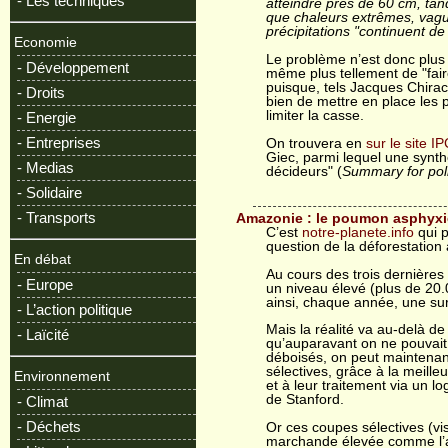
- Les techniques
atteindre près de 60 cm, tan
que chaleurs extrêmes, vagu
précipitations "continuent de
Economie
Le problème n’est donc plus 
- Développement
même plus tellement de "fai
puisque, tels Jacques Chirac
- Droits
bien de mettre en place les 
limiter la casse.
- Energie
- Entreprises
On trouvera en
sur le site I
Giec, parmi lequel une synth
- Medias
décideurs" (
Summary for pol
- Solidaire
- Transports
Amazonie : le poumon asphyxi
C’est
notre-planete.info
qui p
question de la déforestation
En débat
Au cours des trois dernières
- Europe
un niveau élevé (plus de 20
ainsi, chaque année, une sur
- L’action politique
Mais la réalité va au-delà de
- Laïcité
qu’auparavant on ne pouvai
déboisés, on peut maintenan
sélectives, grâce à la meille
Environnement
et à leur traitement via un l
de Stanford.
- Climat
- Déchets
Or ces coupes sélectives (vi
marchande élevée comme l’a