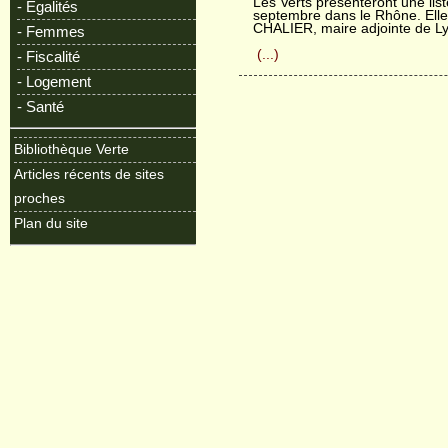
Les Verts présenteront une list
- Egalités
septembre dans le Rhône. Ell
CHALIER, maire adjointe de L
- Femmes
(...)
- Fiscalité
- Logement
- Santé
Bibliothèque Verte
Articles récents de sites
proches
Plan du site