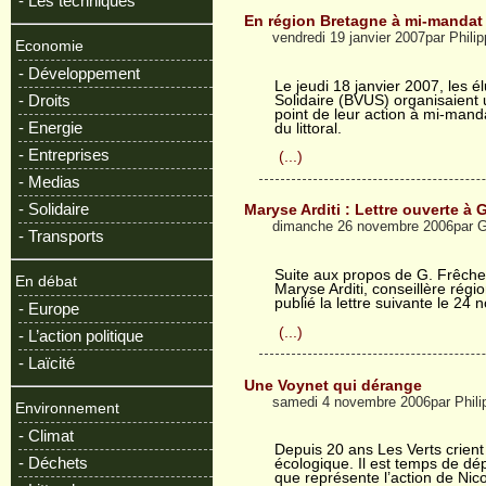
- Les techniques
En région Bretagne à mi-mandat
vendredi 19 janvier 2007par Phil
Economie
- Développement
Le jeudi 18 janvier 2007, les él
- Droits
Solidaire (BVUS) organisaient u
point de leur action à mi-manda
- Energie
du littoral.
- Entreprises
(...)
- Medias
- Solidaire
Maryse Arditi : Lettre ouverte à
dimanche 26 novembre 2006par G
- Transports
Suite aux propos de G. Frêche 
En débat
Maryse Arditi, conseillère régi
publié la lettre suivante le 24
- Europe
(...)
- L’action politique
- Laïcité
Une Voynet qui dérange
samedi 4 novembre 2006par Phil
Environnement
- Climat
Depuis 20 ans Les Verts crient
- Déchets
écologique. Il est temps de dé
que représente l’action de Ni