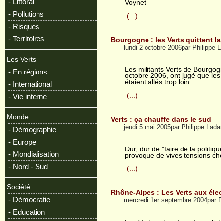
- Littoral
Voynet.
- Pollutions
(...)
- Risques
- Territoires
Bourgogne : les Verts quittent la
lundi 2 octobre 2006par Philippe
Les Verts
Les militants Verts de Bourgog
- En régions
octobre 2006, ont jugé que les 
étaient allés trop loin.
- International
(...)
- Vie interne
Monde
Verts : ça chauffe dans le sud
jeudi 5 mai 2005par Philippe Lad
- Démographie
- Europe
Dur, dur de "faire de la politi
- Mondialisation
provoque de vives tensions che
- Nord - Sud
(...)
Société
Rhône-Alpes : Les Verts aux éle
- Démocratie
mercredi 1er septembre 2004par 
- Education