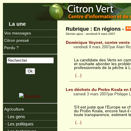
La une
Rubrique : En régions -
Vos messages
Dernier ajout : vendredi 9 mars 2007.
Citron pressé
Dominique Voynet, contre vents
vendredi 9 mars 2007par Alain Ri
Perdu ?
La candidate des Verts en cam
et souhaite aborder les probl
professionnels de la pêche à L
(...)
Les déchets du Probo Koala en 
samedi 3 mars 2007par Philippe
S’il est juste que l’Europe se 
Agriculture
du Probo Koala, encore faut-il
toute transparence, estiment le
- Les gens
(...)
- Les politiques