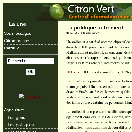
La une
La politique autrement
dimanche 4 février 2007.
Vos messages
Citron pressé
Un collectif s’est fixé comme objectif de
dans les 100 jours précédant le second 
Perdu ?
réalisateurs et réalisatrices sont amenés à
choisies pour le rapport personnel qu’ils ou 
large. Les films sont réalisés moins de dix j
100jours
: 100 films documentaires, du 26 j
Le projet se propose de rompre avec la for
tournage puis diffusion, en mêlant dans la 
étant diffusés au fur et à mesure qu’ils s
réalisateurs, un grand nombre de personnes 
des films et une centaine de personnes film
Agriculture
Le collectif compte sur une diffusion qu’i
également dans des salles de cinéma, dans 
- Les gens
l’occasion de festivals. « Nous souhaito
- Les politiques
réalisation, mais aussi lors de leur diffusi