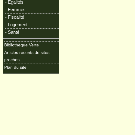
- Egalités
- Femmes
- Fiscalité
- Logement
- Santé
Bibliothèque Verte
Articles récents de sites
proches
Plan du site