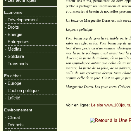
- Les techniques
autour des films, permettant de développe
public à partager ses impressions et sentim
et d’associer si besoin de nouvelles personn
Economie
- Développement
Un texte de Marguerite Duras est mis en ex
- Droits
La perte politique
- Energie
Pour beaucoup de gens la véritable perte du
- Entreprises
subir sa règle, sa loi. Pour beaucoup de ge
tout d’une perte ou d’un manque idéologiq
- Medias
moi la perte politique c´est avant tout la 
- Solidaire
douceur, la perte de sa haine, de sa faculté 
son imprudence autant que celle de sa mod
- Transports
mesure, la perte de sa folie, de sa naïvet
celle de son épouvante devant toute chose 
En débat
comme celle de sa joie. C’est ce que je pen
- Europe
Marguerite Duras. Les yeux verts. Cahiers
- L’action politique
- Laïcité
Voir en ligne:
Le site www.100jours.
Environnement
- Climat
R
- Déchets