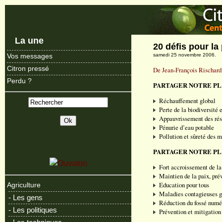
La une
20 défis pour la
samedi 25 novembre 2006.
Vos messages
Citron pressé
De Jean-François Rischard,
Perdu ?
PARTAGER NOTRE PL
Réchauffement global
Perte de la biodiversité
Appauvrissement des rés
Pénurie d’eau potable
Pollution et sûreté des m
PARTAGER NOTRE P
Fort accroissement de la 
Maintien de la paix, préve
Education pour tous
Agriculture
Maladies contagieuses g
- Les gens
Réduction du fossé numé
- Les politiques
Prévention et mitigation 