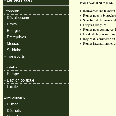
- Les techniques
PARTAGER NOS RÈG
Réinventer une taxation
Economie
Règles pour la biotechno
- Développement
Structure de la finance g
- Droits
Drogues illégales
Règles pour commerce, le
- Energie
Droits de la propriété int
- Entreprises
Règles du commerce en 
Règles internationales du
- Medias
- Solidaire
- Transports
En débat
- Europe
- L’action politique
- Laïcité
Environnement
- Climat
- Déchets