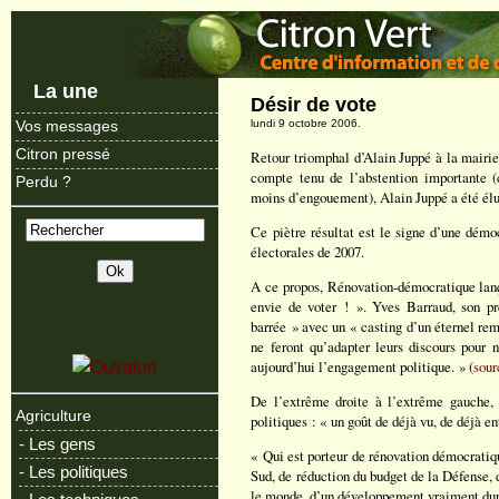
La une
Désir de vote
lundi 9 octobre 2006.
Vos messages
Citron pressé
Retour triomphal d’Alain Juppé à la mairi
compte tenu de l’abstention importante (ce
Perdu ?
moins d’engouement), Alain Juppé a été élu 
Ce piètre résultat est le signe d’une démo
électorales de 2007.
A ce propos, Rénovation-démocratique lança
envie de voter ! ». Yves Barraud, son p
barrée » avec un « casting d’un éternel rema
ne feront qu’adapter leurs discours pour
aujourd’hui l’engagement politique. » (
sour
De l’extrême droite à l’extrême gauche, l
Agriculture
politiques : « un goût de déjà vu, de déjà 
- Les gens
« Qui est porteur de rénovation démocratiq
- Les politiques
Sud, de réduction du budget de la Défense, d
le monde, d’un développement vraiment dur