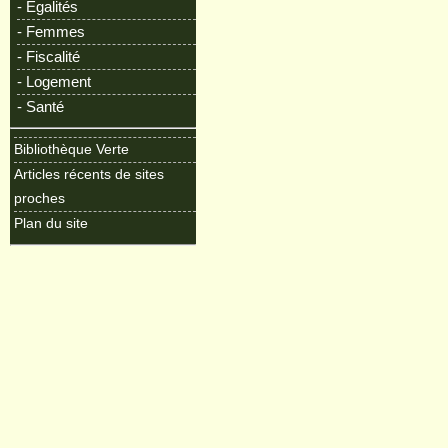
- Egalités
- Femmes
- Fiscalité
- Logement
- Santé
Bibliothèque Verte
Articles récents de sites
proches
Plan du site