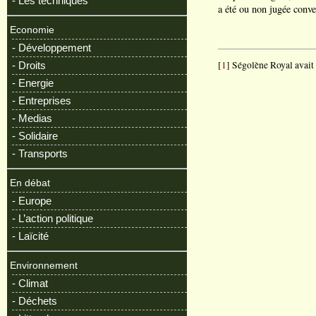
- Les techniques
a été ou non jugée conv
Economie
- Développement
[
1
] Ségolène Royal avait 
- Droits
- Energie
- Entreprises
- Medias
- Solidaire
- Transports
En débat
- Europe
- L’action politique
- Laïcité
Environnement
- Climat
- Déchets