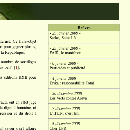
Brèves
- 29 janvier 2009
-
Sarko, Saint Lô
ernet. Ce livre-objet
lus pour gagner plus »,
- 25 janvier 2009
-
 la République.
FAIR, le manifeste
 nombre de sortilèges
- 8 janvier 2009
-
is oeil" [
1
].
Pesticides et publicité
 les éditions K&B pour
- 4 janvier 2009
-
Erika : responsabilité Total
- 30 décembre 2008
-
Les Verts contre Areva
aud, ont en effet jugé
la dignité humaine, ni
- 7 décembre 2008
-
pression et du droit à
L’IFEN, c’est fini
- 5 décembre 2008
-
t savoir « si l’affaire
Cher EPR