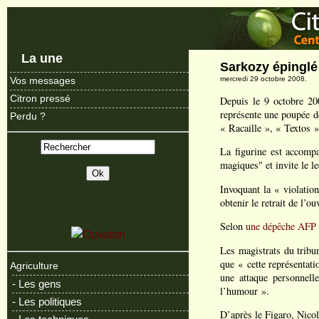
La une
Sarkozy épinglé
mercredi 29 octobre 2008.
Vos messages
Citron pressé
Depuis le 9 octobre 200
représente une poupée de
Perdu ?
« Racaille », « Textos 
La figurine est accomp
magiques" et invite le le
Invoquant la « violatio
obtenir le retrait de l’ou
Selon
une dépêche AFP 
Les magistrats du tribu
que « cette représentati
Agriculture
une attaque personnelle
- Les gens
l’humour ».
- Les politiques
D’après le Figaro, Nicol