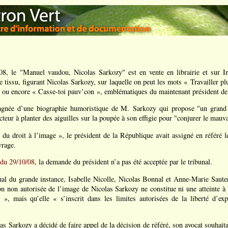
8, le "Manuel vaudou, Nicolas Sarkozy" est en vente en librairie et sur Int
 tissu, figurant Nicolas Sarkozy, sur laquelle on peut les mots « Travailler p
» ou encore « Casse-toi pauv’con », emblématiques du maintenant président de
agnée d’une biographie humoristique de M. Sarkozy qui propose "un grand
cteur à planter des aiguilles sur la poupée à son effigie pour "conjurer le mauva
n du droit à l’image », le président de la République avait assigné en référé
vrage.
du 29/10/08
, la demande du président n’a pas été acceptée par le tribunal.
nal du grande instance, Isabelle Nicolle, Nicolas Bonnal et Anne-Marie Sauter
on non autorisée de l’image de Nicolas Sarkozy ne constitue ni une atteinte à 
 », mais qu’elle « s’inscrit dans les limites autorisées de la liberté d’ex
as Sarkozy a décidé de faire appel de la décision de référé, son avocat souhaitan