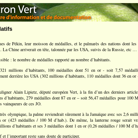
latifs
es de Pékin, leur moisson de médailles, et le palmarès des nations dont les
s. La Chine arriverait en tête, talonnée par les USA, suivis de la Russie, etc …
ssible : le nombre de médailles rapporté au nombre d’habitants.
321 millions d’habitants, 100 médailles dont 51 en or - soit 7,57 médail
ement derrière les USA (302 millions d’habitants, 110 médailles dont 36 en or 
ligner Alain Lipietz, député européen Vert, à la fin d’un des derniers articl
s d’habitants, 279 médailles dont 87 en or – soit 56,47 médailles pour 100 M 
ds vainqueurs de ces JO.
 très olympique, la palme reviendrait sûrement à la Jamaïque avec ses 2,6 mill
n or (423 médailles / 100 M d’hab.). De même, la lanterne rouge serait v
illions d’habitants et ses 3 médailles dont 1 en or (0,26 médailles / 100 M d’h
if et l’important reste sans doute de participer.