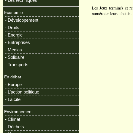
- Les techniques
Les Jeux terminés et re
Economie
numéroter leurs abattis.
- Développement
- Droits
- Energie
- Entreprises
- Medias
- Solidaire
- Transports
En débat
- Europe
- L’action politique
- Laïcité
Environnement
- Climat
- Déchets