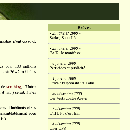
Brèves
- 29 janvier 2009
-
Sarko, Saint Lô
 médias n’ont cessé de
- 25 janvier 2009
-
FAIR, le manifeste
- 8 janvier 2009
-
les pour 100 millions
Pesticides et publicité
– soit 36,42 médailles
- 4 janvier 2009
-
Erika : responsabilité Total
e de
son blog
, l’Union
d’hab.) serait, à n’en
- 30 décembre 2008
-
Les Verts contre Areva
ions d’habitants et ses
- 7 décembre 2008
-
raisemblablement pour
L’IFEN, c’est fini
ab.).
- 5 décembre 2008
-
Cher EPR