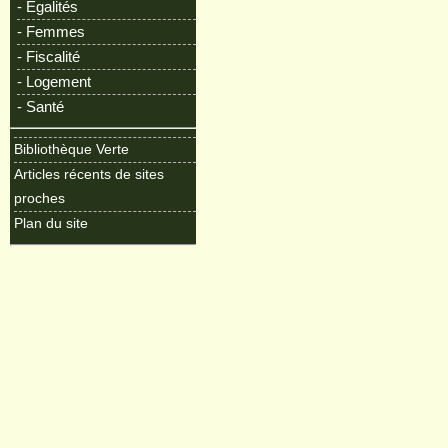
- Egalités
- Femmes
- Fiscalité
- Logement
- Santé
Bibliothèque Verte
Articles récents de sites
proches
Plan du site