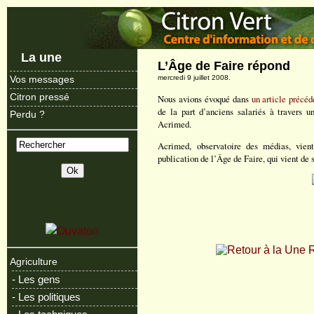
La une
L’Âge de Faire répond
mercredi 9 juillet 2008.
Vos messages
Citron pressé
Nous avions évoqué dans
un article précéd
de la part d’anciens salariés à travers u
Perdu ?
Acrimed.
Acrimed, observatoire des médias, vien
publication de l’Âge de Faire, qui vient de 
R
Agriculture
- Les gens
- Les politiques