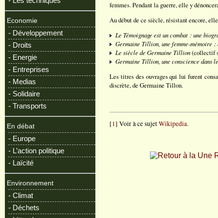
- Les techniques
femmes. Pendant la guerre, elle y dénoncera
Au début de ce siècle, résistant encore, elle
Economie
- Développement
Le Témoignage est un combat : une biogr
Germaine Tillion, une femme-mémoire : d
- Droits
Le siècle de Germaine Tillion
(collectif 
- Energie
Germaine Tillion, une conscience dans le
- Entreprises
Les titres des ouvrages qui lui furent cons
- Medias
discrète, de Germaine Tillon.
- Solidaire
- Transports
[
1
] Voir à ce sujet
Wikipedia
.
En débat
- Europe
- L’action politique
R
- Laïcité
Environnement
- Climat
- Déchets