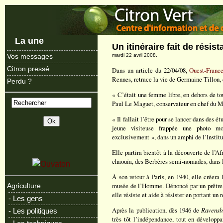
La une
Un itinéraire fait de résis
mardi 22 avril 2008.
Vos messages
Citron pressé
Dans un article du 22/04/08,
Ouest-Franc
Rennes, retrace la vie de Germaine Tillon, 
Perdu ?
« C’était une femme libre, en dehors de tou
Paul Le Maguet, conservateur en chef du 
« Il fallait l’être pour se lancer dans des 
jeune visiteuse frappée une photo m
exclusivement », dans un amphi de l’Institu
Elle partira bientôt à la découverte de l’A
chaouïa, des Berbères semi-nomades, dans l
À son retour à Paris, en 1940, elle créera
musée de l’Homme. Dénoncé par un prêtre à
Agriculture
elle résiste et aide à résister en portant un
- Les gens
Après la publication, dès 1946 de
Ravensb
- Les politiques
très tôt l’indépendance, tout en développa