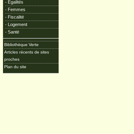
- Egalités
- Femmes
- Fiscalité
- Logement
- Santé
Bibliothèque Verte
Articles récents de sites
proches
Plan du site