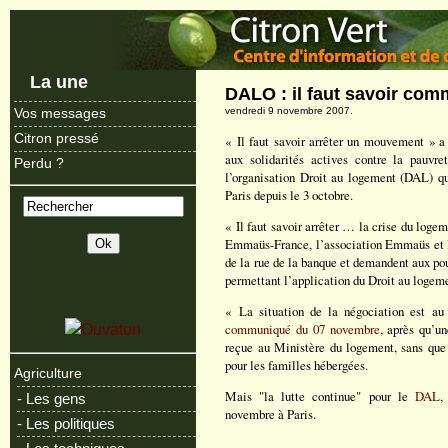
La une
DALO : il faut savoir co
vendredi 9 novembre 2007.
Vos messages
Citron pressé
« Il faut savoir arrêter un mouvement » 
aux solidarités actives contre la pauvre
Perdu ?
l’organisation Droit au logement (DAL) q
Paris depuis le 3 octobre.
« Il faut savoir arrêter … la crise du loge
Emmaüs-France, l’association Emmaüs et la
de la rue de la banque et demandent aux pouv
permettant l’application du Droit au logem
« La situation de la négociation est au
communiqué du 07 novembre
, après qu’u
reçue au Ministère du logement, sans que 
pour les familles hébergées.
Agriculture
Mais "la lutte continue" pour le
DAL
,
- Les gens
novembre à Paris.
- Les politiques