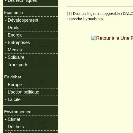
- Les techniques
Economie
[
1
] Droit au logement opposable (DALO),
approche à grands pas.
- Développement
- Droits
- Energie
R
- Entreprises
- Medias
- Solidaire
- Transports
En débat
- Europe
- L’action politique
- Laïcité
Environnement
- Climat
- Déchets