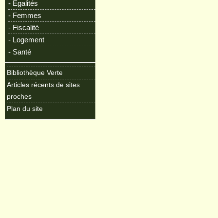
- Egalités
- Femmes
- Fiscalité
- Logement
- Santé
Bibliothèque Verte
Articles récents de sites
proches
Plan du site