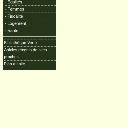
- Egalités
- Femmes
- Fiscalité
- Logement
- Santé
Bibliothèque Verte
Articles récents de sites
proches
Plan du site