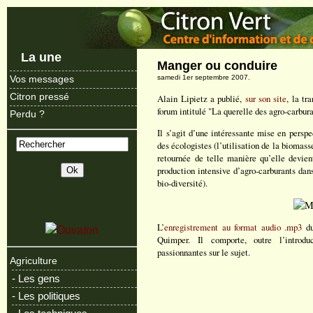
La une
Manger ou conduire
samedi 1er septembre 2007.
Vos messages
Citron pressé
Alain Lipietz a publié,
sur son site
, la tr
forum intitulé "La querelle des agro-carbur
Perdu ?
Il s’agit d’une intéressante mise en persp
des écologistes (l’utilisation de la biomass
retournée de telle manière qu’elle devie
production intensive d’agro-carburants dans
bio-diversité).
L’
enregistrement au format audio .mp3
du
Quimper. Il comporte, outre l’introduc
passionnantes sur le sujet.
Agriculture
- Les gens
- Les politiques