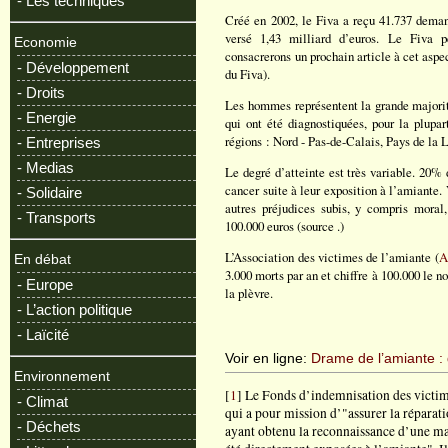
- Les techniques
Créé en 2002, le Fiva a reçu 41.737 deman
versé 1,43 milliard d’euros. Le Fiva p
Economie
consacrerons un prochain article à cet aspec
- Développement
du Fiva).
- Droits
Les hommes représentent la grande majorit
- Energie
qui ont été diagnostiquées, pour la plupar
régions : Nord - Pas-de-Calais, Pays de la
- Entreprises
- Medias
Le degré d’atteinte est très variable. 20%
cancer suite à leur exposition à l’amiante. 
- Solidaire
autres préjudices subis, y compris moral
- Transports
100.000 euros (source
.)
L’Association des victimes de l’amiante (
A
En débat
3.000 morts par an et chiffre à 100.000 le 
- Europe
la plèvre.
- L’action politique
- Laïcité
Voir en ligne:
Drame de l’amiante : 
Environnement
[
1
] Le Fonds d’indemnisation des victime
- Climat
qui a pour mission d’"assurer la réparat
- Déchets
ayant obtenu la reconnaissance d’une ma