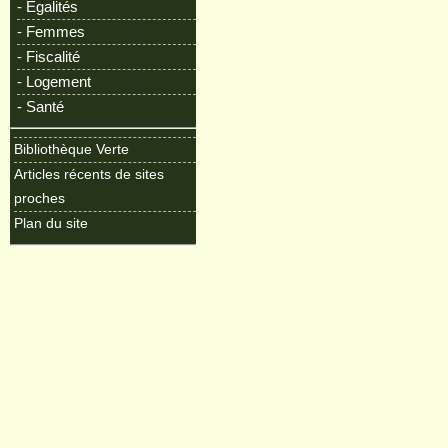
- Egalités
- Femmes
- Fiscalité
- Logement
- Santé
Bibliothèque Verte
Articles récents de sites
proches
Plan du site