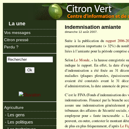
La une
Indemnisation amiante
dimanche 12 août 2007.
Vos messages
Citron pressé
Suite à la publication du
rapport 2006-2
augmentation importante (+ 32%) du nomb
Perdu ?
liées à l’amiante pour la période comprise 
Selon
Le Monde
, « la hausse enregistrée su
indique le rapport. En effet, la date d’ex
d’indemnisation a été fixée au 31 décem
maladies (plaques pleurales, épaississe
avaient été constatés avant le 31 déce
d’administration, la date annoncée de presc
C’est le FIVA (Fonds d’indemnisation des v
indemnisations. Financé par la branche acci
assure une indemnisation généralement plu
Agriculture
tribunaux des affaires de Sécurité sociale
- Les gens
employeur pour « faute inexcusable ». L
peuvent, en outre, contester le montant dét
- Les politiques
de plus en plus fréquemment, d’après
Le Fi