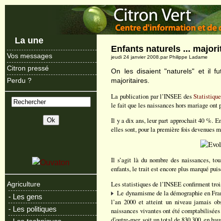
La une
Enfants naturels ... majori
Vos messages
jeudi 24 janvier 2008.par Philippe Ladame
Citron pressé
On les disaient "naturels" et il fu
majoritaires.
Perdu ?
La publication par l’INSEE des
Statistique
le fait que les naissances hors mariage ont 
Il y a dix ans, leur part approchait 40 %. 
elles sont, pour la première fois devenues m
Il s’agit là du nombre des naissances, tou
enfants, le trait est encore plus marqué pu
Les statistiques de l’INSEE confirment troi
Agriculture
Le dynamisme de la démographie en Franc
- Les gens
l’an 2000 et atteint un niveau jamais ob
- Les politiques
naissances vivantes ont été comptabilisées
d’outre-mer, soit un total de 830 300, en ha