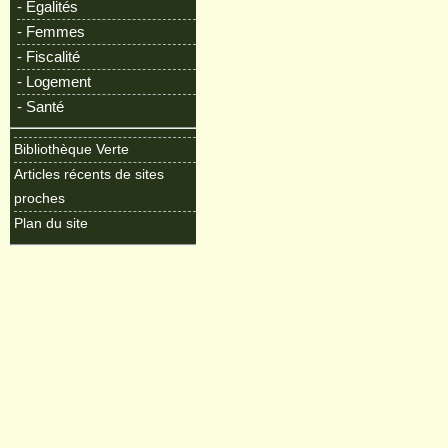
- Egalités
- Femmes
- Fiscalité
- Logement
- Santé
Bibliothèque Verte
Articles récents de sites
proches
Plan du site