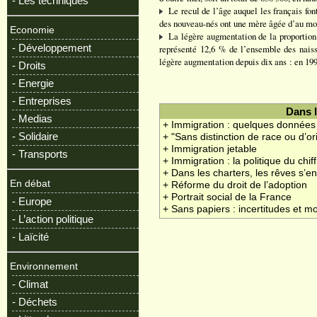
- Les techniques
Le recul de l’âge auquel les français fon
des nouveau-nés ont une mère âgée d’au moin
Economie
La légère augmentation de la proportion 
- Développement
représenté 12,6 % de l’ensemble des naiss
légère augmentation depuis dix ans : en 199
- Droits
- Energie
- Entreprises
Dans 
- Medias
+ Immigration : quelques données
- Solidaire
+ "Sans distinction de race ou d’or
+ Immigration jetable
- Transports
+ Immigration : la politique du chif
+ Dans les charters, les rêves s’e
En débat
+ Réforme du droit de l’adoption
+ Portrait social de la France
- Europe
+ Sans papiers : incertitudes et mo
- L’action politique
- Laïcité
Environnement
- Climat
- Déchets