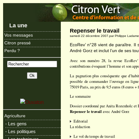
La une
Repenser le travail
Vos messages
samedi 22 décembre 2007.par Philippe Ladam
Citron pressé
EcoRev’ n°28 vient de paraître. Il
André Gorz et inclut l’un de ses tou
Perdu ?
Avec son numéro 28, la revue EcoRev’
contributions évoquant l’homme et son appor
La pagnation plus conséquente que d’habitu
possible de commander l’ouvrage en ligne
75019 Paris, au prix de 9,5 euros (8 euros + f
Le sommaire
Dossier coordonné par Anita Rozenholc e
Repenser le travail
avec André Gorz
Agriculture
Editorial
- Les gens
La rédaction
- Les politiques
Le vol du temps de travail