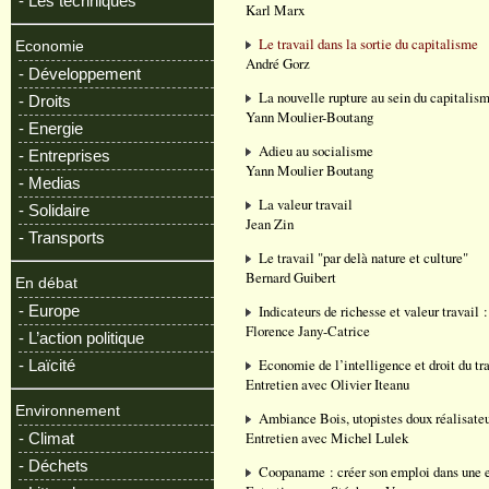
- Les techniques
Karl Marx
Le travail dans la sortie du capitalisme
Economie
André Gorz
- Développement
La nouvelle rupture au sein du capitalis
- Droits
Yann Moulier-Boutang
- Energie
Adieu au socialisme
- Entreprises
Yann Moulier Boutang
- Medias
La valeur travail
- Solidaire
Jean Zin
- Transports
Le travail "par delà nature et culture"
Bernard Guibert
En débat
- Europe
Indicateurs de richesse et valeur travail :
Florence Jany-Catrice
- L’action politique
Economie de l’intelligence et droit du trav
- Laïcité
Entretien avec Olivier Iteanu
Environnement
Ambiance Bois, utopistes doux réalisate
Entretien avec Michel Lulek
- Climat
- Déchets
Coopaname : créer son emploi dans une e