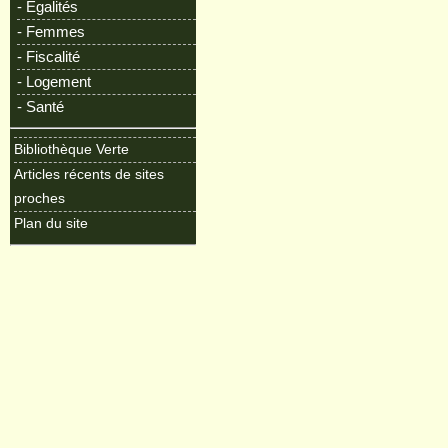
- Egalités
- Femmes
- Fiscalité
- Logement
- Santé
Bibliothèque Verte
Articles récents de sites
proches
Plan du site