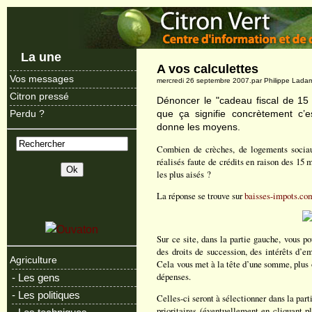
La une
A vos calculettes
Vos messages
mercredi 26 septembre 2007.par Philippe Lada
Citron pressé
Dénoncer le "cadeau fiscal de 15 m
que ça signifie concrètement c’
Perdu ?
donne les moyens.
Combien de crèches, de logements socia
réalisés faute de crédits en raison des 15 
les plus aisés ?
La réponse se trouve sur
baisses-impots.co
Sur ce site, dans la partie gauche, vous po
des droits de succession, des intérêts d’e
Agriculture
Cela vous met à la tête d’une somme, plus 
dépenses.
- Les gens
- Les politiques
Celles-ci seront à sélectionner dans la parti
prioritaires (éventuellement en cliquant p