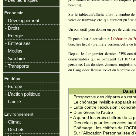
- Les techniques
besoins).
Economie
Sur le tableau s’affiche alors le nombre d
voies de tramway, etc. qui auraient pu être 
- Développement
- Droits
Un bon outil pour donner un peu de chair aux
- Energie
Et puis c’est d’actualité :
Libération du 2
- Entreprises
bouclier fiscal (première version, celle où l
- Medias
Depuis le 1er janvier dernier, 2398 cont
- Solidaire
contribuables qui se partagent 121 107 04
personne. Les dossiers viennent majoritair
- Transports
du Languedoc Roussillon et du Nord pas de 
En débat
- Europe
Dans 
- L’action politique
+ Prospective des départs en retra
- Laïcité
+ Le chômage invisible apparaît en
+ Lutte contre l’exclusion : concr
+ D’un Grenelle l’autre
Environnement
+ A quand les vrais chiffres de la p
- Climat
+ Des relais pour les services publ
+ Chômage : les chiffres de l’OCD
- Déchets
+ Sur l’Allocation Personnalisée 