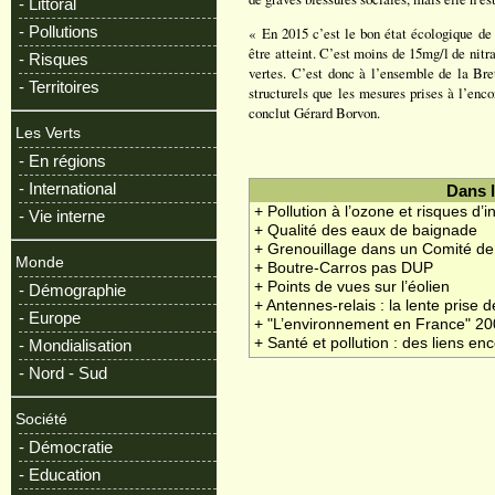
- Littoral
- Pollutions
« En 2015 c’est le bon état écologique de 
être atteint. C’est moins de 15mg/l de nitr
- Risques
vertes. C’est donc à l’ensemble de la Bre
- Territoires
structurels que les mesures prises à l’enco
conclut Gérard Borvon.
Les Verts
- En régions
- International
Dans 
+ Pollution à l’ozone et risques d’i
- Vie interne
+ Qualité des eaux de baignade
+ Grenouillage dans un Comité de
Monde
+ Boutre-Carros pas DUP
+ Points de vues sur l’éolien
- Démographie
+ Antennes-relais : la lente prise 
- Europe
+ "L’environnement en France" 2
+ Santé et pollution : des liens enc
- Mondialisation
- Nord - Sud
Société
- Démocratie
- Education