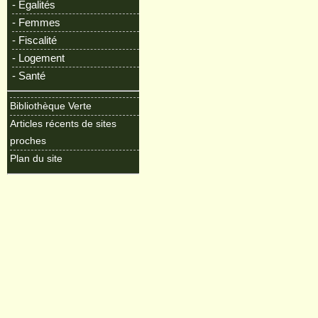
- Egalités
- Femmes
- Fiscalité
- Logement
- Santé
Bibliothèque Verte
Articles récents de sites
proches
Plan du site