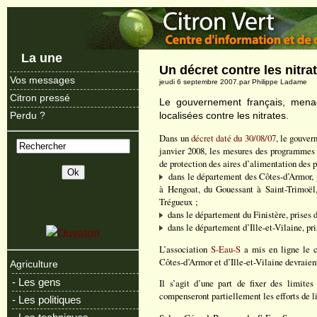
La une
Un décret contre les nitra
Vos messages
jeudi 6 septembre 2007.par Philippe Ladame
Citron pressé
Le gouvernement français, mena
localisées contre les nitrates.
Perdu ?
Dans un
décret daté du 30/08/07
, le gouver
janvier 2008, les mesures des programmes d
de protection des aires d’alimentation des p
dans le département des Côtes-d’Armor, p
à Hengoat, du Gouessant à Saint-Trimoël,
Trégueux ;
dans le département du Finistère, prises 
dans le département d’Ille-et-Vilaine, p
L’association
S-Eau-S
a mis en ligne le co
Côtes-d’Armor et d’Ille-et-Vilaine devraient
Agriculture
- Les gens
Il s’agit d’une part de fixer des limites
compenseront partiellement les efforts de l
- Les politiques