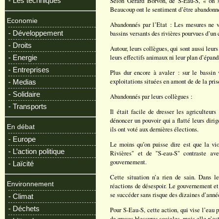
- Les techniques
Selon Gérard Borvon, de S-Eau-S, « on s
Beaucoup ont le sentiment d’être abandonnés 
Economie
Abandonnés par l’Etat : Les mesures ne von
- Développement
bassins versants des rivières pourvues d’un 
- Droits
Autour, leurs collègues, qui sont aussi leurs
leurs effectifs animaux ni leur plan d’épan
- Energie
- Entreprises
Plus dur encore à avaler : sur le bassin 
exploitations situées en amont de de la pris
- Medias
- Solidaire
Abandonnés par leurs collègues :
- Transports
Il était facile de dresser les agriculteurs
dénoncer un pouvoir qui a flatté leurs diri
En débat
ils ont voté aux dernières élections.
- Europe
Le moins qu’on puisse dire est que la vi
- L’action politique
Rivières" et de "S-eau-S" contraste ave
gouvernement.
- Laïcité
Cette situation n’a rien de sain. Dans 
Environnement
réactions de désespoir. Le gouvernement et 
se succéder sans risque des dizaines d’anné
- Climat
- Déchets
Pour S-Eau-S, cette action, qui vise l’eau 
de graves blessures sociales, mais elle n’es