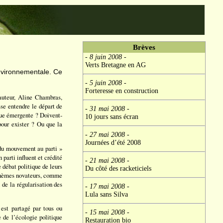
Brèves
- 8 juin 2008
-
Verts Bretagne en AG
environnementale. Ce
- 5 juin 2008
-
Forteresse en construction
auteur, Aline Chambras,
sse entendre le départ de
- 31 mai 2008
-
ique émergente ? Doivent-
10 jours sans écran
 pour exister ? Ou que la
- 27 mai 2008
-
Journées d’été 2008
« du mouvement au parti »
 parti influent et crédité
- 21 mai 2008
-
 débat politique de leurs
Du côté des racketiciels
x thèmes novateurs, comme
 de la régularisation des
- 17 mai 2008
-
Lula sans Silva
 est partagé par tous ou
- 15 mai 2008
-
 de l’écologie politique
Restauration bio