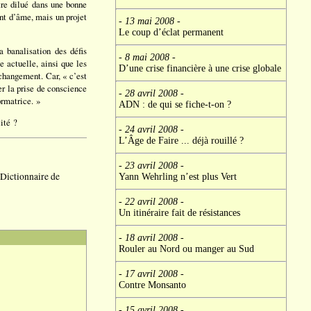
tre dilué dans une bonne
nt d’âme, mais un projet
- 13 mai 2008
-
Le coup d’éclat permanent
a banalisation des défis
- 8 mai 2008
-
 actuelle, ainsi que les
D’une crise financière à une crise globale
 changement. Car, « c’est
er la prise de conscience
- 28 avril 2008
-
ormatrice. »
ADN : de qui se fiche-t-on ?
ité ?
- 24 avril 2008
-
L’Âge de Faire ... déjà rouillé ?
- 23 avril 2008
-
 Dictionnaire de
Yann Wehrling n’est plus Vert
- 22 avril 2008
-
Un itinéraire fait de résistances
- 18 avril 2008
-
Rouler au Nord ou manger au Sud
- 17 avril 2008
-
Contre Monsanto
- 15 avril 2008
-