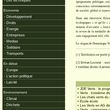
- Les techniques
(programme politique, soci
conscience environnemental
de société, global et transv
Economie
- Développement
Dans une interview, Erw
écologiques » et qu’ils « 
- Droits
moyens d’en sortir », loin 
- Energie
le revers de la médaille d
- Entreprises
sans engagement réel, elle 
- Medias
Le slogan de Dominique Voyn
- Solidaire
- Transports
[
1
] Territoires est porté 
[
2
] Erwan Lecoeur : socio
En débat
l’extrême droite (Larous
- Europe
- L’action politique
- Laïcité
+ JDE Verts : le pr
Environnement
+ Verts : troisième di
+ Les chats verts du
- Climat
+ Ecole écolo
- Déchets
+ Les Verts en AG dé
+ Verts : campagne c