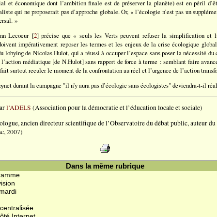
al et économique dont l’ambition finale est de préserver la planète) est en péril d’ê
iste qui ne proposerait pas d’approche globale. Or, « l’écologie n’est pas un suppléme
ersal. »
ann Lecoeur [
2
] précise que « seuls les Verts peuvent refuser la simplification et l
doivent impérativement reposer les termes et les enjeux de la crise écologique globale
du lobying de Nicolas Hulot, qui a réussi à occuper l’espace sans poser la nécessité du
e l’action médiatique [de N.Hulot] sans rapport de force à terme : semblant faire avanc
fait surtout reculer le moment de la confrontation au réel et l’urgence de l’action transf
et durant la campagne "il n’y aura pas d’écologie sans écologistes" deviendra-t-il réal
par
l’ADELS
(Association pour la démocratie et l’éducation locale et sociale)
logue, ancien directeur scientifique de l’Observatoire du débat public, auteur du
se, 2007)
Dans la même rubrique
ogramme
vision
 mardi
centralisée
ôté Internet