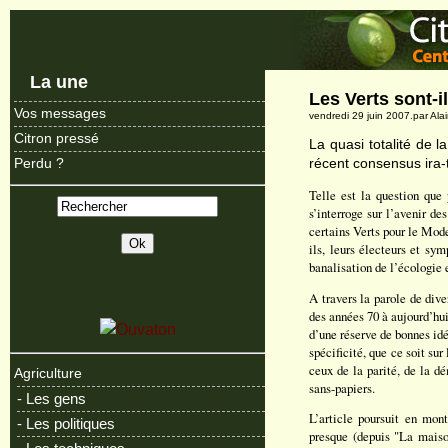
La une
Les Verts sont-i
Vos messages
vendredi 29 juin 2007.par Ala
Citron pressé
La quasi totalité de 
récent consensus ira-t
Perdu ?
Telle est la question que
s’interroge sur l’avenir de
certains Verts pour le Mode
ils, leurs électeurs et sy
banalisation de l’écologie 
A travers la parole de dive
des années 70 à aujourd’hui
d’une réserve de bonnes idé
spécificité, que ce soit s
ceux de la parité, de la dé
Agriculture
sans-papiers.
- Les gens
L’article poursuit en mont
- Les politiques
presque (depuis "La maiso