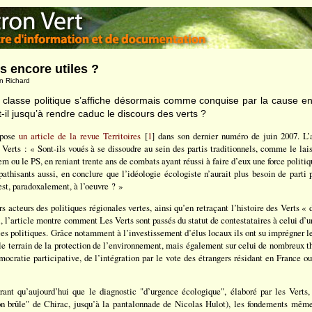
ls encore utiles ?
in Richard
la classe politique s’affiche désormais comme conquise par la cause 
-il jusqu’à rendre caduc le discours des verts ?
 pose
un article de la revue Territoires
[
1
] dans son dernier numéro de juin 2007. L’
s Verts : « Sont-ils voués à se dissoudre au sein des partis traditionnels, comme le lai
m ou le PS, en reniant trente ans de combats ayant réussi à faire d’eux une force polit
mpathisants aussi, en conclure que l’idéologie écologiste n’aurait plus besoin de parti
est, paradoxalement, à l’oeuvre ? »
rs acteurs des politiques régionales vertes, ainsi qu’en retraçant l’histoire des Verts 
, l’article montre comment Les Verts sont passés du statut de contestataires à celui d’un
es politiques. Grâce notamment à l’investissement d’élus locaux ils ont su imprégner le
ur le terrain de la protection de l’environnement, mais également sur celui de nombreu
mocratie participative, de l’intégration par le vote des étrangers résidant en France ou
rant qu’aujourd’hui que le diagnostic "d’urgence écologique", élaboré par les Verts,
n brûle" de Chirac, jusqu’à la pantalonnade de Nicolas Hulot), les fondements même