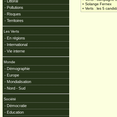
- Littoral
+ Solange Fernex
- Pollutions
+ Verts : les 5 candi
- Risques
- Territoires
Les Verts
- En régions
- International
- Vie interne
Monde
- Démographie
- Europe
- Mondialisation
- Nord - Sud
Société
- Démocratie
- Education