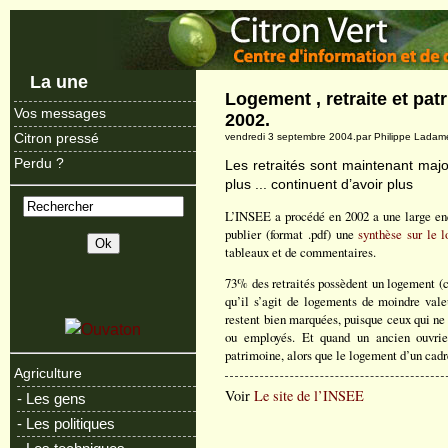
La une
Logement , retraite et pat
Vos messages
2002.
Citron pressé
vendredi 3 septembre 2004.par Philippe Ladam
Perdu ?
Les retraités sont maintenant majo
plus ... continuent d’avoir plus
L’INSEE a procédé en 2002 a une large enq
publier (format .pdf) une
synthèse sur le l
tableaux et de commentaires.
73% des retraités possèdent un logement (c
qu’il s’agit de logements de moindre valeu
restent bien marquées, puisque ceux qui ne
ou employés. Et quand un ancien ouvri
patrimoine, alors que le logement d’un cadr
Agriculture
Voir
Le site de l’INSEE
- Les gens
- Les politiques