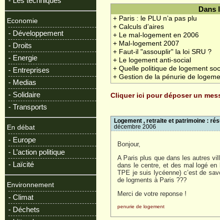
- Les techniques
Dans 
+ Paris : le PLU n’a pas plu
Economie
+ Calculs d’aires
- Développement
+ Le mal-logement en 2006
+ Mal-logement 2007
- Droits
+ Faut-il "assouplir" la loi SRU ?
- Energie
+ Le logement anti-social
+ Quelle politique de logement soc
- Entreprises
+ Gestion de la pénurie de logem
- Medias
- Solidaire
Cliquer ici pour déposer un me
- Transports
Logement , retraite et patrimoine : ré
En débat
décembre 2006
- Europe
Bonjour,
- L’action politique
A Paris plus que dans les autres vil
- Laïcité
dans le centre, et des mal logé en b
TPE je suis lycéenne) c’est de savo
de logments à Paris ???
Environnement
Merci de votre reponse !
- Climat
penurie de logement
- Déchets