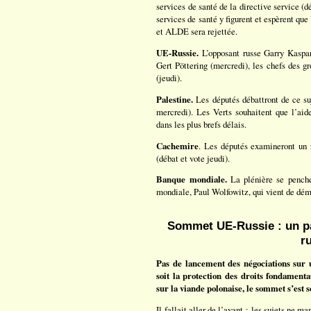
services de santé de la directive service (d
services de santé y figurent et espèrent qu
et ALDE sera rejettée.
UE-Russie.
L’opposant russe Garry Kaspar
Gert Pöttering (mercredi), les chefs des g
(jeudi).
Palestine.
Les députés débattront de ce su
mercredi). Les Verts souhaitent que l’aid
dans les plus brefs délais.
Cachemire
. Les députés examineront un ra
(débat et vote jeudi).
Banque mondiale.
La plénière se penche
mondiale, Paul Wolfowitz, qui vient de démi
Sommet UE-Russie : un pa
ru
Pas de lancement des négociations sur 
soit la protection des droits fondament
sur la viande polonaise, le sommet s’est 
Il fallait aller de l’avant ; les sujets ne m