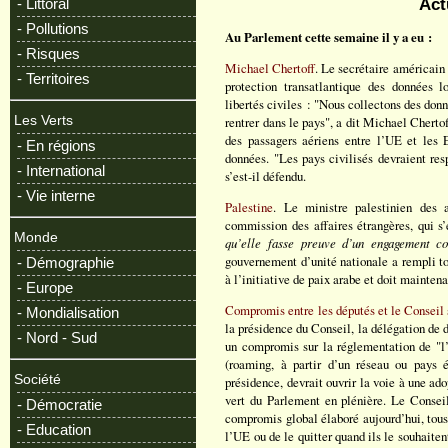
Act
- Littoral
- Pollutions
Au Parlement cette semaine il y a eu :
- Risques
Michael Chertoff
. Le secrétaire américain 
- Territoires
protection transatlantique des données 
libertés civiles : "Nous collectons des do
Les Verts
rentrer dans le pays", a dit Michael Chertof
des passagers aériens entre l’UE et les E
- En régions
données. "Les pays civilisés devraient res
- International
s’est-il défendu.
- Vie interne
Palestine
. Le ministre palestinien des 
commission des affaires étrangères, qui s’
Monde
qu’elle fasse preuve d’un engagement con
gouvernement d’unité nationale a rempli to
- Démographie
à l’initiative de paix arabe et doit maintena
- Europe
Compromis entre les députés et le Conseil 
- Mondialisation
la présidence du Conseil, la délégation de
- Nord - Sud
un compromis sur la réglementation de "l’
(roaming, à partir d’un réseau ou pays é
Société
présidence, devrait ouvrir la voie à une ado
vert du Parlement en plénière. Le Conseil
- Démocratie
compromis global élaboré aujourd’hui, tous 
- Education
l’UE ou de le quitter quand ils le souhaitent