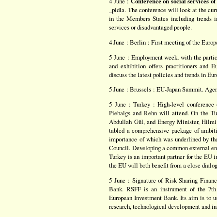
4 June :
Conference on social services of
_pidla. The conference will look at the curr
in the Members States including trends in
services or disadvantaged people.
4 June : Berlin : First meeting of the Euro
5 June : Employment week, with the parti
and exhibition offers practitioners and 
discuss the latest policies and trends in E
5 June : Brussels : EU-Japan Summit. Agen
5 June : Turkey : High-level conference 
Piebalgs and Rehn will attend. On the Tu
Abdullah Gül, and Energy Minister, Hilmi
tabled a comprehensive package of ambiti
importance of which was underlined by th
Council. Developing a common external ene
Turkey is an important partner for the EU i
the EU will both benefit from a close dialo
5 June : Signature of Risk Sharing Fina
Bank. RSFF is an instrument of the 7t
European Investment Bank. Its aim is to us
research, technological development and in