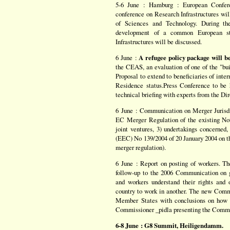
5-6 June : Hamburg : European Conferen
conference on Research Infrastructures will
of Sciences and Technology. During th
development of a common European str
Infrastructures will be discussed.
6 June :
A refugee policy package will b
the CEAS, an evaluation of one of the "bui
Proposal to extend to beneficiaries of inte
Residence status.Press Conference to be 
technical briefing with experts from the Dir
6 June : Communication on Merger Jurisdi
EC Merger Regulation of the existing Noti
joint ventures, 3) undertakings concerned,
(EEC) No 139/2004 of 20 January 2004 on th
merger regulation).
6 June : Report on posting of workers. T
follow-up to the 2006 Communication on 
and workers understand their rights and
country to work in another. The new Commun
Member States with conclusions on how t
Commissioner _pidla presenting the Commu
6-8 June : G8 Summit, Heiligendamm.