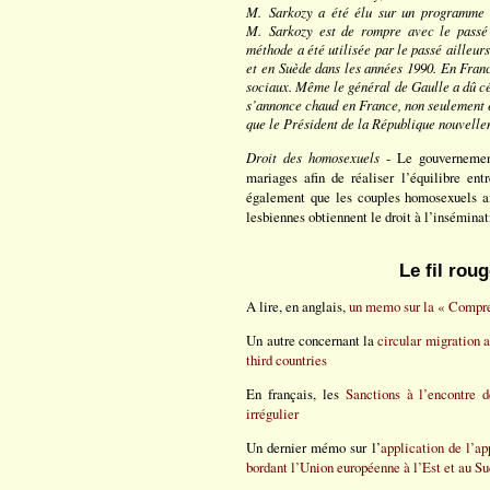
M. Sarkozy a été élu sur un programme r
M. Sarkozy est de rompre avec le passé
méthode a été utilisée par le passé aille
et en Suède dans les années 1990. En France
sociaux. Même le général de Gaulle a dû cé
s’annonce chaud en France, non seulement e
que le Président de la République nouvellem
Droit des homosexuels
- Le gouvernement
mariages afin de réaliser l’équilibre ent
également que les couples homosexuels aie
lesbiennes obtiennent le droit à l’inséminati
Le fil rou
A lire, en anglais,
un memo sur la « Compre
Un autre concernant la
circular migration 
third countries
En français, les
Sanctions à l’encontre d
irrégulier
Un dernier mémo sur l’
application de l’ap
bordant l’Union européenne à l’Est et au S