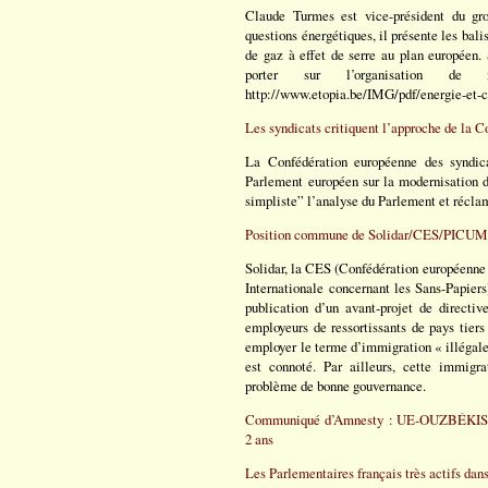
Claude Turmes est vice-président du gro
questions énergétiques, il présente les bali
de gaz à effet de serre au plan européen. 
porter sur l’organisation de 
http://www.etopia.be/IMG/pdf/energie-et-c
Les syndicats critiquent l’approche de la C
La Confédération européenne des syndica
Parlement européen sur la modernisation d
simpliste” l’analyse du Parlement et récla
Position commune de Solidar/CES/PICUM s
Solidar, la CES (Confédération européenne
Internationale concernant les Sans-Papier
publication d’un avant-projet de directiv
employeurs de ressortissants de pays tiers
employer le terme d’immigration « illégale »
est connoté. Par ailleurs, cette immigrat
problème de bonne gouvernance.
Communiqué d’Amnesty : UE-OUZBÉKISTAN.
2 ans
Les Parlementaires français très actifs dans