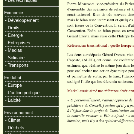
- Les techniques
Pierre Moscovici, vice-président du Parl
d’ensemble des scénarios de relance et fo
Economie
constitutionnel. Rien de très nouveau dan
mais le bilan reste intéressant et quelques
- Développement
sont issues de la Convention. Il serait d’a
- Droits
Convention. Enfin, ce bilan passe en revu
- Energie
Gérard Onesta, mais aussi celle Philippe H
- Entreprises
Référendum transnational : quelle Europe 
- Medias
Les deux eurodéputés Gérard Onesta, vice
- Solidaire
Cappato, (ALDE), ont donné une conférence 
- Transports
estiment que, réalisé le même jour dans l
peut enclencher une action dynamique pour
et permettre de sortir, par le haut, l’Euro
En débat
souligné l’idée que les réferenda nationaux 
- Europe
Merkel aurait aimé une référence chrétien
- L’action politique
«
Si personnellement, j’aurais apprécié de v
- Laïcité
présidente du Conseil, j’estime qu’il y a pe
à l’église dans le projet de Constitution, 
Environnement
la nouvelle mouture ». Elle a ajouté : « n
- Climat
humaine, mais il y a des opinions différente
- Déchets