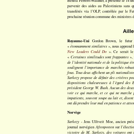
Benita Ferrero-Waldner, a présenté le 14 u
parvenir des aides au Palestiniens sans 
transférés via l’OLP, contrôlée par le Fa
prochaine réunion commune des ministres de
Aill
Royaume-Uni
Gordon Brown, le futur s
«
étonnamment similaires
», nous apprend 
New Leaders Could Do
». Ce serait le 
«
Certaines similitudes sont frappantes
», 
de l’identité nationale et de la politique é
soulignent l’importance de marchés robust
fous. Tous deux affichent un pli nationalis
Sarkozy propose de définir des critères po
dispositions chaleureuses à l’égard des 
président George W. Bush. Aucun des deux n
voir ce qui marche, et ce qui ne marche p
impatients, souvent soupe au lait et, disent
ont dû prendre leur mal en patience et atte
Norvège
Sarkozy
- Jens Ulltveit Moe, ancien prési
journal norvégien
Aftenposten
sur l’électi
victoire de M. Sarkozy, des voitures ont 