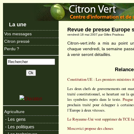
La une
Revue de presse Europe 
Vos messages
vendredi 18 mai 2007.par Gilles Pradeau
Citron pressé
Citron-vert.info a mis au point
chaque vendredi, la semaine passé
Perdu ?
à venir seront détaillés.
Relance
Constitution UE : Les premiers ministres it
Les deux chefs de gouvernements ont mani
traité constitutionnel, se heurtant sur la 
les symboles repris dans le texte.
Prague 
prochain traité pour échapper à certaine
l’Europe à deux vitesses.
Agriculture
Le Royaume-Uni veut supprimer du TCE la
- Les gens
- Les politiques
Moscovici propose des choses