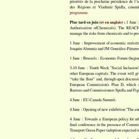
priorités de la prochaine présidence de l
des Régions et Vladimir Spidla, commis
programme
Plus tard en juin (
et en anglais
) :
1 June :
Authorisation ofChemicals). The REACH R
manage the risks from chemicals and to pro
1 June : Improvement of economic statist
Joaquin Almunia and JM González-Páram
1 June : Brussels : Economic Forum (begin
3-10 June : Youth Week "Social Inclusion
other European capitals. The event will gi
“take the floor” and, through open discussi
European Commission’s Plan D, which s
Barroso and Commissioners Spidla and Figel
4 June : EU-Canada Summit.
4 June : Opening of new exhibition "The eur
4 June : Towards a European policy for ur
final conference in the presence of Commis
Transport Green Paper (adoption expected 