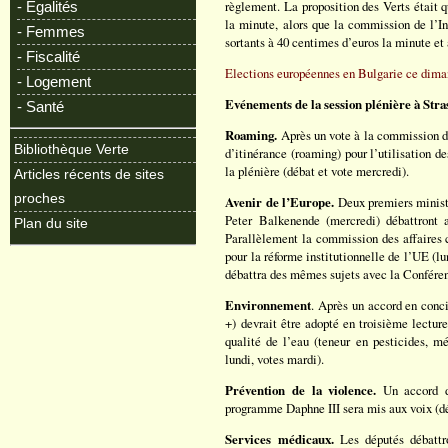
règlement. La proposition des Verts était q
- Egalités
la minute, alors que la commission de l’In
- Femmes
sortants à 40 centimes d’euros la minute et
- Fiscalité
Elections européennes en Bulgarie ce dima
- Logement
Evénements de la session plénière à Stra
- Santé
Roaming.
Après un vote à la commission de 
Bibliothèque Verte
d’itinérance (roaming) pour l’utilisation d
la plénière (débat et vote mercredi).
Articles récents de sites
proches
Avenir de l’Europe.
Deux premiers ministr
Peter Balkenende (mercredi) débattront a
Plan du site
Parallèlement la commission des affaires co
pour la réforme institutionnelle de l’UE (
débattra des mêmes sujets avec la Conféren
Environnement
. Après un accord en conci
+) devrait être adopté en troisième lectur
qualité de l’eau (teneur en pesticides, mé
lundi, votes mardi).
Prévention de la violence.
Un accord de
programme Daphne III sera mis aux voix (dé
Services médicaux.
Les députés débattro