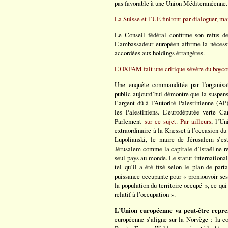
pas favorable à une Union Méditeranéenne.
La Suisse et l’UE finiront par dialoguer, m
Le Conseil fédéral confirme son refus de
L’ambassadeur européen affirme la nécessit
accordées aux holdings étrangères.
L’OXFAM fait une critique sévère du boycot
Une enquête commanditée par l’organisa
public aujourd’hui démontre que la suspensi
l’argent dû à l’Autorité Palestinienne (A
les Palestiniens. L’eurodéputée verte C
Parlement
sur ce sujet
.
Par ailleurs
, l’Un
extraordinaire à la Knesset à l’occasion du
Lupolianski, le maire de Jérusalem s’es
Jérusalem comme la capitale d’Israël ne reco
seul pays au monde. Le statut international 
tel qu’il a été fixé selon le plan de par
puissance occupante pour « promouvoir ses 
la population du territoire occupé », ce qui 
relatif à l’occupation ».
L’Union européenne va peut-être repren
européenne s’aligne sur la Norvège : la c