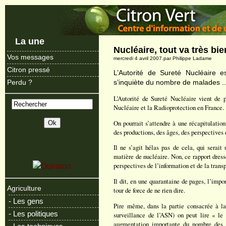
La une
Nucléaire, tout va très bien
Vos messages
mercredi 4 avril 2007.par Philippe Ladame
Citron pressé
L’Autorité de Sureté Nucléaire es
s’inquiète du nombre de malades ..
Perdu ?
L’Autorité de Sureté Nucléaire vient de 
Nucléaire et la Radioprotection en France.
On pourrait s’attendre à une récapitulation
des productions, des âges, des perspectives
Il ne s’agit hélas pas de cela, qui serait
matière de nucléaire. Non, ce rapport dresse
perspectives de l’information et de la trans
Il dit, en une quarantaine de pages, l’impor
Agriculture
tour de force de ne rien dire.
- Les gens
Pire même, dans la partie consacrée à la
- Les politiques
surveillance de l’ASN) on peut lire « le 
augmentation importante du nombre des c