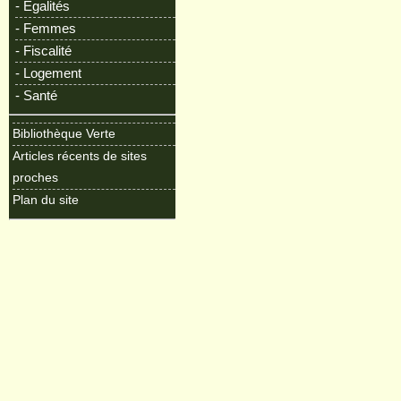
- Egalités
- Femmes
- Fiscalité
- Logement
- Santé
Bibliothèque Verte
Articles récents de sites
proches
Plan du site