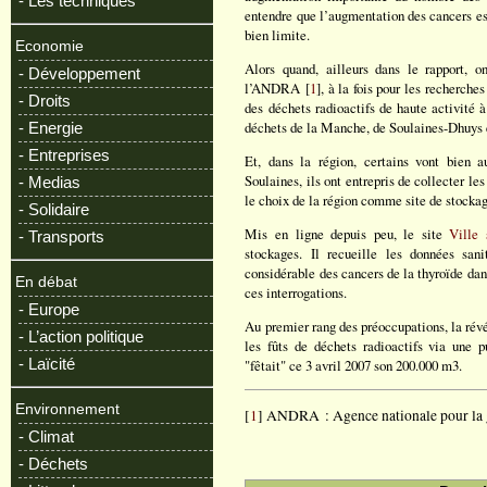
- Les techniques
entendre que l’augmentation des cancers es
bien limite.
Economie
Alors quand, ailleurs dans le rapport, 
- Développement
l’ANDRA [
1
], à la fois pour les recherch
- Droits
des déchets radioactifs de haute activité 
déchets de la Manche, de Soulaines-Dhuys et
- Energie
- Entreprises
Et, dans la région, certains vont bien 
Soulaines, ils ont entrepris de collecter le
- Medias
le choix de la région comme site de stockag
- Solidaire
Mis en ligne depuis peu, le site
Ville 
- Transports
stockages. Il recueille les données sani
considérable des cancers de la thyroïde dans
En débat
ces interrogations.
- Europe
Au premier rang des préoccupations, la rév
- L’action politique
les fûts de déchets radioactifs via une 
- Laïcité
"fêtait" ce 3 avril 2007 son 200.000 m3.
Environnement
[
1
] ANDRA : Agence nationale pour la ge
- Climat
- Déchets