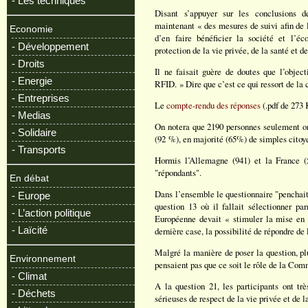
- Les techniques
Disant s’appuyer sur les conclusions d
maintenant « des mesures de suivi afin de 
Economie
d’en faire bénéficier la société et l’é
- Développement
protection de la vie privée, de la santé et 
- Droits
Il ne faisait guère de doutes que l’object
- Energie
RFID. » Dire que c’est ce qui ressort de la 
- Entreprises
Le
compte-rendu des réponses
(.pdf de 273 
- Medias
On notera que 2190 personnes seulement ont
- Solidaire
(92 %), en majorité (65%) de simples citoy
- Transports
Hormis l’Allemagne (941) et la France (5
"répondants".
En débat
Dans l’ensemble le questionnaire "penchait 
- Europe
question 13 où il fallait sélectionner p
- L’action politique
Européenne devait « stimuler la mise en 
- Laïcité
dernière case, la possibilité de répondre de
Malgré la manière de poser la question, plu
Environnement
pensaient pas que ce soit le rôle de la Com
- Climat
A la question 21, les participants ont tr
- Déchets
sérieuses de respect de la vie privée et de l