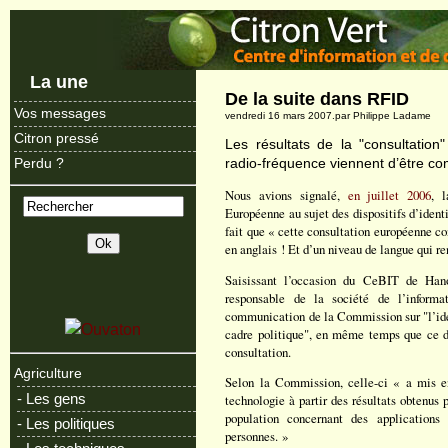
La une
De la suite dans RFID
Vos messages
vendredi 16 mars 2007.par Philippe Ladame
Citron pressé
Les résultats de la "consultation" 
radio-fréquence viennent d’être c
Perdu ?
Nous avions signalé,
en juillet 2006
, 
Européenne au sujet des dispositifs d’ident
fait que « cette consultation européenne co
en anglais ! Et d’un niveau de langue qui 
Saisissant l’occasion du CeBIT de Ha
responsable de la société de l’inform
communication de la Commission sur "l’iden
cadre politique", en même temps que ce d
consultation.
Agriculture
Selon la Commission, celle-ci « a mis en
- Les gens
technologie à partir des résultats obtenus p
population concernant des applications 
- Les politiques
personnes. »