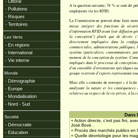
- Littoral
A la question suivante, 74 % se sont dit pr
- Pollutions
employeurs via les RFID.
- Risques
La Commission ne pouvait donc faire moin
- Territoires
mieux intégrer des fonctions de sécuri
d’information RFID avant leur diffusion gén
la conception") plutôt que de devoir s
Les Verts
directement impliquées dans la configu
- En régions
commerciales, administrations publiques, h
système (particuliers, consommateurs, pat
- International
moment de la conception du système. Comme 
- Vie interne
impliqués dans le processus de conception 
d’un ensemble d’orientations spécifiques au
groupe restreint d’experts représentant tout
Monde
- Démographie
Mais elle s contente de renvoyer «
à la fi
analysant la nature et les conséquences d
- Europe
relatives au respect de la vie privée, à la 
- Mondialisation
- Nord - Sud
Dans 
Société
+ Action directe, c’est pas fini, a
- Démocratie
José Bové...
+ Procès des marchés publics en 
- Education
+ Quelle déontologie pour les magi