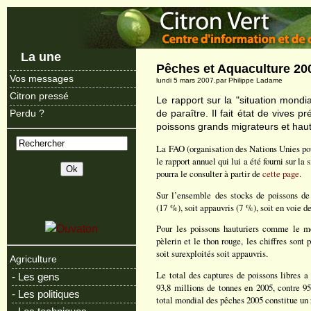
La une
Pêches et Aquaculture 20
Vos messages
lundi 5 mars 2007.par Philippe Ladame
Citron pressé
Le rapport sur la "situation mondi
de paraître. Il fait état de vives 
Perdu ?
poissons grands migrateurs et haut
La FAO (organisation des Nations Unies pour
le rapport annuel qui lui a été fourni sur l
pourra le consulter à partir de
cette page
.
Sur l’ensemble des stocks de poissons de
(17 %), soit appauvris (7 %), soit en voie de
Pour les poissons hauturiers comme le mer
pèlerin et le thon rouge, les chiffres sont
soit surexploités soit appauvris.
Agriculture
Le total des captures de poissons libres a
- Les gens
93,8 millions de tonnes en 2005, contre 9
- Les politiques
total mondial des pêches 2005 constitue un 