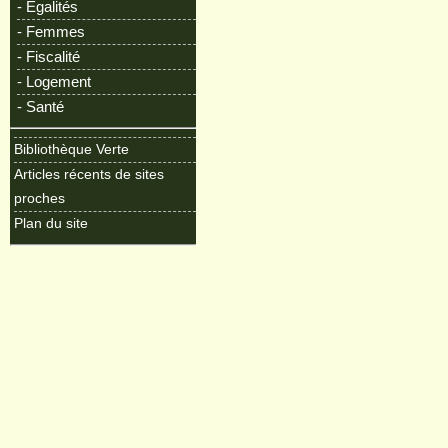
- Egalités
- Femmes
- Fiscalité
- Logement
- Santé
Bibliothèque Verte
Articles récents de sites
proches
Plan du site