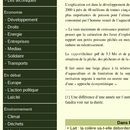
- Les techniques
L’explication est dans le développement de 
2000 à près de 48 millions de tonnes cinq an
Economie
plus importantes de poisson pour l’alim
- Développement
consommé par l’homme venait de l’aquacultur
- Droits
« Le taux maximum de croissance pourrait a
- Energie
penser que la saturation des lieux d’explo
rapport aux petits poissons pêchés en mer,
- Entreprises
induire un ralentissement.
- Medias
Le
rapport
(fichier .pdf de 5.3 Mo et de 
- Solidaire
situation de la pêche, des pêcheurs et de l
- Transports
Il fait aussi une large place à la relat
d’aquaculture et de limitation de la sur
En débat
invitation urgente à mettre en oeuvre une 
- Europe
d’une « approche écosystémique ».
- L’action politique
[
1
] Une différence d’une année sur l’autr
- Laïcité
faudra voir sur la durée.
Environnement
- Climat
Dans 
- Déchets
+ Lait : la colère va-t-elle déborde