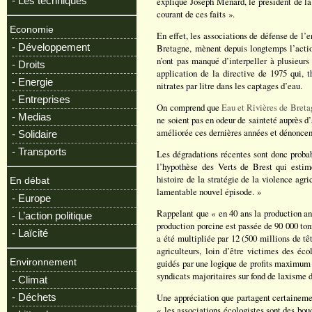
- Les techniques
expliqué Joseph Menard, le président de la
courant de ces faits ».
Economie
En effet, les associations de défense de l’
- Développement
Bretagne, mènent depuis longtemps l’action
n’ont pas manqué d’interpeller à plusieurs
- Droits
application de la directive de 1975 qui,
- Energie
nitrates par litre dans les captages d’eau.
- Entreprises
On comprend que
Eau et Rivières de Breta
- Medias
ne soient pas en odeur de sainteté auprès d’
améliorée ces dernières années et dénoncent
- Solidaire
- Transports
Les dégradations récentes sont donc probab
l’hypothèse des Verts de Brest qui esti
histoire de la stratégie de la violence agr
En débat
lamentable nouvel épisode. »
- Europe
Rappelant que « en 40 ans la production an
- L’action politique
production porcine est passée de 90 000 tonn
- Laïcité
a été multipliée par 12 (500 millions de têt
agriculteurs, loin d’être victimes des éco
Environnement
guidés par une logique de profits maximum 
syndicats majoritaires sur fond de laxisme 
- Climat
- Déchets
Une appréciation que partagent certainem
« les associations écologistes sont des bouc