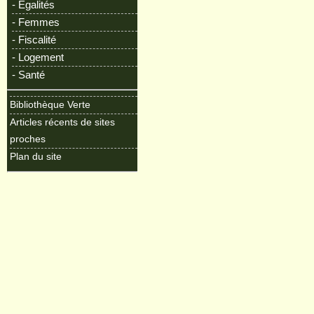
- Egalités
- Femmes
- Fiscalité
- Logement
- Santé
Bibliothèque Verte
Articles récents de sites
proches
Plan du site