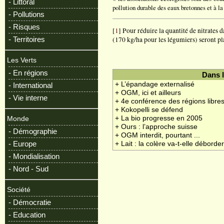
- Littoral
pollution durable des eaux bretonnes et à la
- Pollutions
- Risques
[
1
] Pour réduire la quantité de nitrates d
(170 kg/ha pour les légumiers) seront pl
- Territoires
Les Verts
- En régions
Dans 
+ L’épandage externalisé
- International
+ OGM, ici et ailleurs
- Vie interne
+ 4e conférence des régions libr
+ Kokopelli se défend
+ La bio progresse en 2005
Monde
+ Ours : l’approche suisse
- Démographie
+ OGM interdit, pourtant ...
- Europe
+ Lait : la colère va-t-elle déborde
- Mondialisation
- Nord - Sud
Société
- Démocratie
- Education