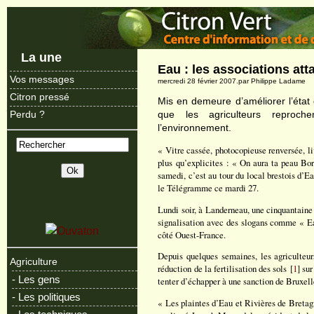
La une
Eau : les associations at
Vos messages
mercredi 28 février 2007.par Philippe Ladame
Citron pressé
Mis en demeure d’améliorer l’état
que les agriculteurs reproch
Perdu ?
l’environnement.
« Vitre cassée, photocopieuse renversée, liv
plus qu’explicites : « On aura ta peau Bor
samedi, c’est au tour du local brestois d’Ea
le Télégramme ce mardi 27.
Lundi soir, à Landerneau, une cinquantaine
signalisation avec des slogans comme « Ea
côté Ouest-France.
Depuis quelques semaines, les agriculteurs
Agriculture
réduction de la fertilisation des sols [
1
] su
- Les gens
tenter d’échapper à une sanction de Bruxelle
- Les politiques
« Les plaintes d’Eau et Rivières de Breta