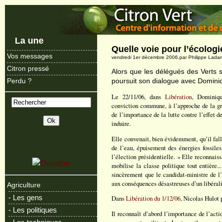
La une
Quelle voie pour l’écologi
Vos messages
vendredi 1er décembre 2006.par Philippe Lad
Citron pressé
Alors que les délégués des Verts 
poursuit son dialogue avec Domini
Perdu ?
Le 22/11/06, dans
Libération
, Dominiqu
conviction commune, à l’approche de la gra
de l’importance de la lutte contre l’effet 
induire.
Elle convenait, bien évidemment, qu’il fal
de l’eau, épuisement des énergies fossiles
l’élection présidentielle. » Elle reconnaiss
mobilise la classe politique tout entière.
sincèrement que le candidat-ministre de l’
aux conséquences désastreuses d’un libérali
Agriculture
- Les gens
Dans
Libération du 1/12/06
, Nicolas Hulot 
- Les politiques
Il reconnaît d’abord l’importance de l’acti