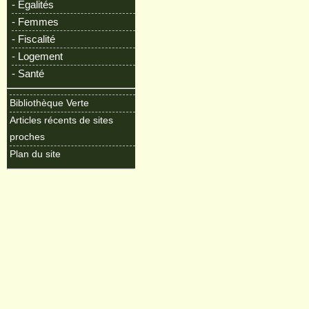
- Egalités
- Femmes
- Fiscalité
- Logement
- Santé
Bibliothèque Verte
Articles récents de sites
proches
Plan du site