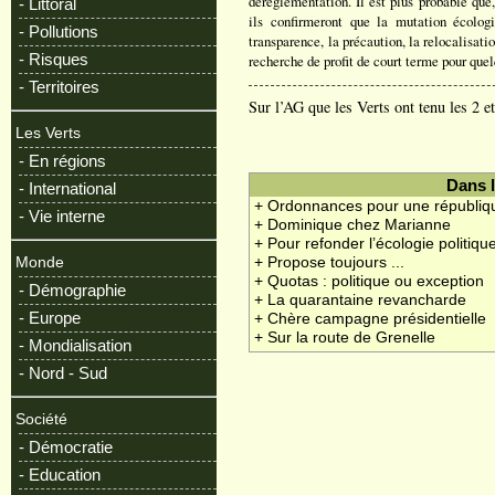
déréglementation. Il est plus probable qu
- Littoral
ils confirmeront que la mutation écolog
- Pollutions
transparence, la précaution, la relocalisati
- Risques
recherche de profit de court terme pour quel
- Territoires
Sur l’AG que les Verts ont tenu les 2 e
Les Verts
- En régions
Dans 
- International
+ Ordonnances pour une républiq
- Vie interne
+ Dominique chez Marianne
+ Pour refonder l’écologie politiqu
+ Propose toujours ...
Monde
+ Quotas : politique ou exception
- Démographie
+ La quarantaine revancharde
- Europe
+ Chère campagne présidentielle
+ Sur la route de Grenelle
- Mondialisation
- Nord - Sud
Société
- Démocratie
- Education