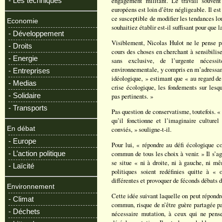
- Les techniques
engagement militant. Le travail souvent
européens est loin d’être négligeable. Il est
ce susceptible de modifier les tendances lo
Economie
souhaitiez établir est-il suffisant pour que 
- Développement
Visiblement, Nicolas Hulot ne le pense pa
- Droits
cours des choses en cherchant à sensibilise
- Energie
sans exclusive, de l’urgente nécessi
environnementale, y compris en m’adressant 
- Entreprises
idéologique, » estimant que « au regard de 
- Medias
crise écologique, les fondements sur lesqu
- Solidaire
pas pertinents. »
- Transports
Pas question de conservatisme, toutefois. «
qu’il fonctionne et l’imaginaire culture
En débat
conviés, » souligne-t-il.
- Europe
Pour lui, « répondre au défi écologique co
- L’action politique
commun de tous les choix à venir. » Il s’ag
se situe « ni à droite, ni à gauche, ni m
- Laïcité
politiques soient redéfinies quitte à « o
différentes et provoquer de féconds débats 
Environnement
Cette idée suivant laquelle on peut répondre
- Climat
commun, risque de n’être guère partagée par
- Déchets
nécessaire mutation, à ceux qui ne pens