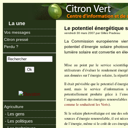
La une
Le potentiel énergétique 
Vos messages
vendredi 30 mars 2007.par Gilles Pradeau
Citron pressé
La Commission européenne vient
potentiel d’énergie solaire photov
Perdu ?
lumière solaire est convertie en élec
Mise au point par le service scientifi
utilisateurs d’évaluer le rendement énergé
aux données sur l’énergie solaire, la répart
Il était prévisible que le potentiel d’énergi
nord, mais le service d’information i
potentiellement produite grâce à l’ens
l’augmentation des énergies renouvelables (
comme le souhaitent les Verts
).
Agriculture
Si le solaire photovoltaïque est une des sol
- Les gens
sources d’énergie renouvelable, il est néces
- Les politiques
de l’énergie, même si le coût de ces énergie