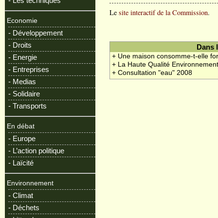
- Les techniques
Le
site interactif de la Commission
.
Economie
- Développement
- Droits
Dans 
+ Une maison consomme-t-elle fo
- Energie
+ La Haute Qualité Environnemen
- Entreprises
+ Consultation "eau" 2008
- Medias
- Solidaire
- Transports
En débat
- Europe
- L’action politique
- Laïcité
Environnement
- Climat
- Déchets