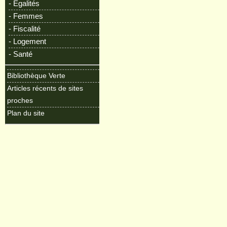
- Egalités
- Femmes
- Fiscalité
- Logement
- Santé
Bibliothèque Verte
Articles récents de sites
proches
Plan du site