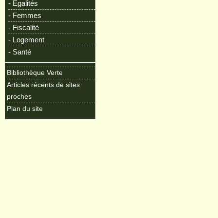
- Egalités
- Femmes
- Fiscalité
- Logement
- Santé
Bibliothèque Verte
Articles récents de sites
proches
Plan du site