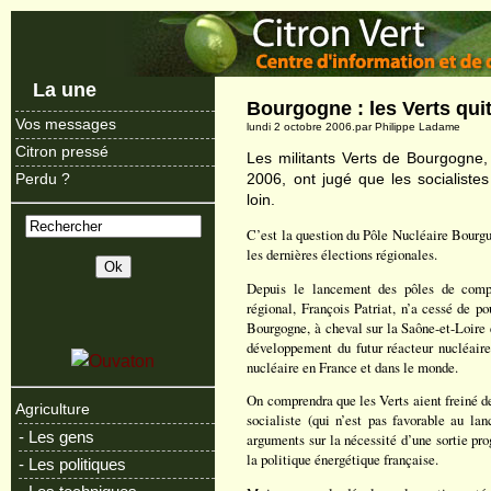
La une
Bourgogne : les Verts quit
Vos messages
lundi 2 octobre 2006.par Philippe Ladame
Citron pressé
Les militants Verts de Bourgogne,
2006, ont jugé que les socialistes
Perdu ?
loin.
C’est la question du Pôle Nucléaire Bourgu
les dernières élections régionales.
Depuis le lancement des pôles de compét
régional, François Patriat, n’a cessé de 
Bourgogne, à cheval sur la Saône-et-Loire e
développement du futur réacteur nucléair
nucléaire en France et dans le monde.
On comprendra que les Verts aient freiné des
Agriculture
socialiste (qui n’est pas favorable au la
- Les gens
arguments sur la nécessité d’une sortie pr
la politique énergétique française.
- Les politiques