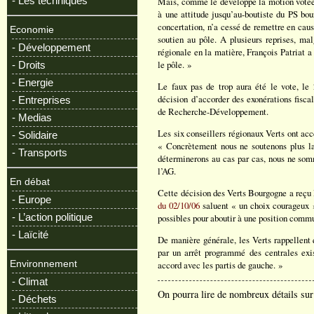
- Les techniques
Mais, comme le développe la motion votée
à une attitude jusqu’au-boutiste du PS bou
concertation, n’a cessé de remettre en cau
Economie
soutien au pôle. A plusieurs reprises, ma
- Développement
régionale en la matière, François Patriat a 
le pôle. »
- Droits
- Energie
Le faux pas de trop aura été le vote, l
décision d’accorder des exonérations fisc
- Entreprises
de Recherche-Développement.
- Medias
Les six conseillers régionaux Verts ont acce
- Solidaire
« Concrètement nous ne soutenons plus la 
- Transports
déterminerons au cas par cas, nous ne somm
l’AG.
En débat
Cette décision des Verts Bourgogne a reçu l
- Europe
du 02/10/06
saluent « un choix courageux » 
- L’action politique
possibles pour aboutir à une position comm
- Laïcité
De manière générale, les Verts rappellent q
par un arrêt programmé des centrales exis
Environnement
accord avec les partis de gauche. »
- Climat
On pourra lire de nombreux détails sur 
- Déchets