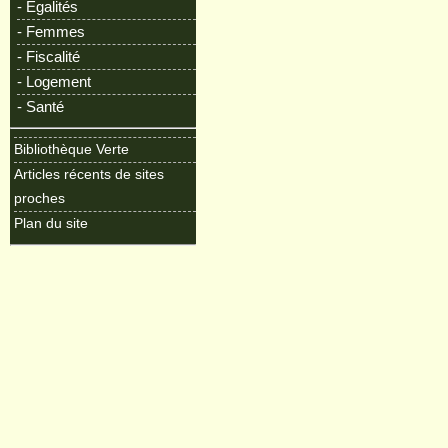
- Egalités
- Femmes
- Fiscalité
- Logement
- Santé
Bibliothèque Verte
Articles récents de sites
proches
Plan du site