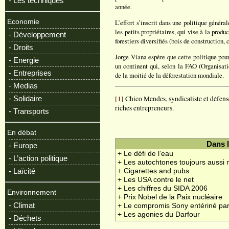
- Les techniques
année.
Economie
L’effort s’inscrit dans une politique généra
les petits propriétaires, qui vise à la prod
- Développement
forestiers diversifiés (bois de construction
- Droits
Jorge Viana espère que cette politique pour
- Energie
un continent qui, selon la FAO (Organisati
- Entreprises
de la moitié de la déforestation mondiale.
- Medias
[
1
] Chico Mendes, syndicaliste et défens
- Solidaire
riches entrepreneurs.
- Transports
En débat
Dans 
- Europe
+ Le défi de l’eau
- L’action politique
+ Les autochtones toujours aussi 
- Laïcité
+ Cigarettes and pubs
+ Les USA contre le net
+ Les chiffres du SIDA 2006
Environnement
+ Prix Nobel de la Paix nucléaire
- Climat
+ Le compromis Sony entériné pa
+ Les agonies du Darfour
- Déchets