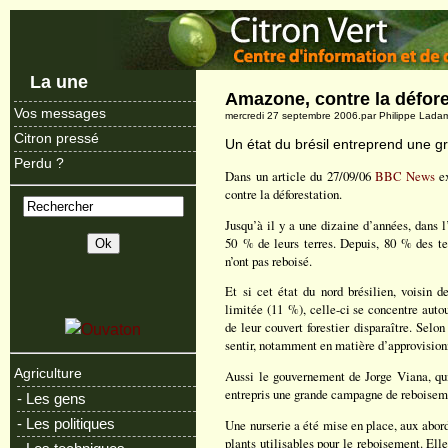
La une
Amazone, contre la défore
Vos messages
mercredi 27 septembre 2006.par Philippe Lada
Citron pressé
Un état du brésil entreprend une 
Perdu ?
Dans un article du 27/09/06
BBC News
ex
contre la déforestation.
Jusqu’à il y a une dizaine d’années, dans l’
50 % de leurs terres. Depuis, 80 % des ter
n’ont pas reboisé.
Et si cet état du nord brésilien, voisin d
limitée (11 %), celle-ci se concentre auto
de leur couvert forestier disparaître. Sel
sentir, notamment en matière d’approvisio
Agriculture
Aussi le gouvernement de Jorge Viana, qu
entrepris une grande campagne de reboisem
- Les gens
- Les politiques
Une nurserie a été mise en place, aux abor
plants utilisables pour le reboisement. Ell