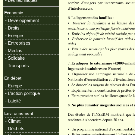
- Les techniques
nombre d’usagers par intervenants socia
d’interlocuteurs.
Economie
6. Le
logement des familles
:
- Développement
Inverser la tendance à la hausse des
- Droits
ambitieuse et une politique fiscale cohérent
Tenir les objectifs de mixité sociale par 
- Energie
Préserver le pouvoir locatif des aides 
- Entreprises
aides
Partir des situations les plus graves des
- Medias
au logement opposable
- Solidaire
7.
Eradiquer le saturnisme (42000 enfants)
- Transports
logements insalubres en France)
:
Organiser une campagne nationale de d
En débat
Nationale d’Accréditation et d’Evaluatio
Se donner les moyens de rénover dans l’ur
- Europe
Expérimenter la constitution de petites é
- L’action politique
Faire pression sur les bailleurs quand le
- Laïcité
8.
Ne plus cumuler inégalités sociales et 
Environnement
Des études de l’INSERM montrent que les 
tendance à s’accroitre depuis 30 ans.
- Climat
- Déchets
Un programme national d’expérimentation
Faire porter prioritairement l’effort de 