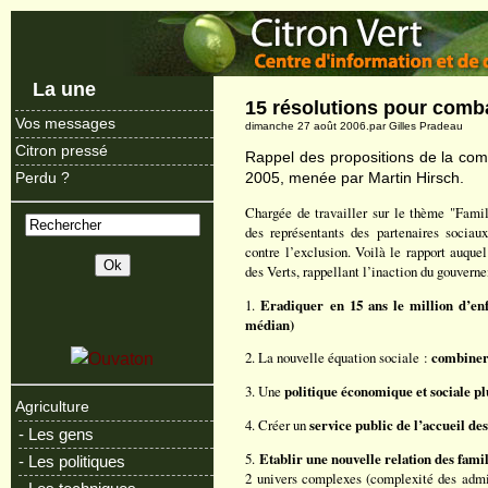
La une
15 résolutions pour comba
Vos messages
dimanche 27 août 2006.par Gilles Pradeau
Citron pressé
Rappel des propositions de la co
2005, menée par Martin Hirsch.
Perdu ?
Chargée de travailler sur le thème "Famil
des représentants des partenaires sociaux
contre l’exclusion. Voilà le rapport auque
des Verts, rappellant l’inaction du gouverne
1.
Eradiquer en 15 ans le million d’en
médian)
2. La nouvelle équation sociale :
combiner 
3. Une
politique économique et sociale plu
Agriculture
4. Créer un
service public de l’accueil de
- Les gens
5.
Etablir une nouvelle relation des famil
- Les politiques
2 univers complexes (complexité des admin