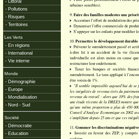
- Littoral
urbaines sensibles).
- Pollutions
9.
Faire des familles modestes une priorit
- Risques
Accentuer l’effort de modulation des prix
- Territoires
Dynamiser l’offre commerciale de produit
S’appuyer sur les enfants pour modifier l
Les Verts
10.
Permettre le développement durable d
- En régions
Prévenir le surendettement passif et actif.
à-dire lié à un accident de la vie (licen
- International
individuelle est alors moins en cause que 
- Vie interne
restructurer leur endettement.
Taxer les banques et sociétés financ
Monde
surendettement. Le taux appliqué à l’encou
être voisin de 1%.
- Démographie
"
Il semble impossible aujourd’hui de se f
- Europe
les inégalités de revenus tirés du patrimoi
revenus du travail : alors que 10% des fr
- Mondialisation
une étude récente de la DREES montre que 
- Nord - Sud
qu’une même proportion a plus de 450 000
Conseil d’Analyse Economique en 2002 avai
s’amplifiant depuis 25 ans et que ces inégal
Société
- Démocratie
11.
Gommer les discriminations négative
Investir en faveur des ZEP, y compris e
- Education
scolaire