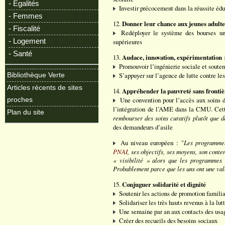
- Egalités
Investir précocement dans la réussite éd
- Femmes
12.
Donner leur chance aux jeunes adulte
- Fiscalité
Redéployer le système des bourses univ
- Logement
supérieures
- Santé
13.
Audace, innovation, expérimentation :
Promouvoir l’ingénierie sociale et souteni
S’appuyer sur l’agence de lutte contre les
Bibliothèque Verte
Articles récents de sites
14.
Appréhender la pauvreté sans frontiè
Une convention pour l’accès aux soins d
proches
l’intégration de l’AME dans la CMU. Cette
Plan du site
rembourser des soins curatifs plutôt que d
des demandeurs d’asile
Au niveau européen : "
Les programmes 
PNAI
, ses objectifs, ses moyens, son conte
« visibilité » alors que les programmes
Probablement parce que les uns ont une vale
15.
Conjuguer solidarité et dignité
Soutenir les actions de promotion familial
Solidariser les très hauts revenus à la lut
Une semaine par an aux contacts des usag
Créer des recueils des besoins sociaux