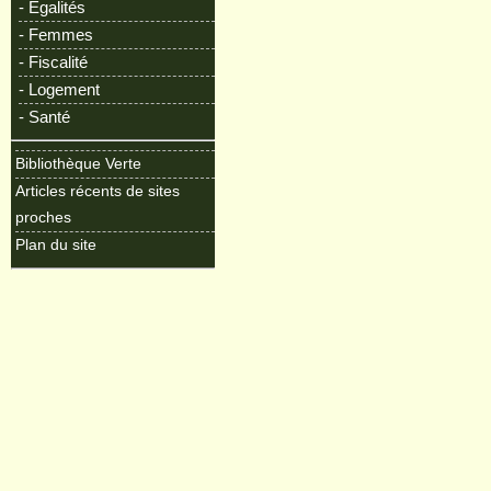
- Egalités
- Femmes
- Fiscalité
- Logement
- Santé
Bibliothèque Verte
Articles récents de sites
proches
Plan du site