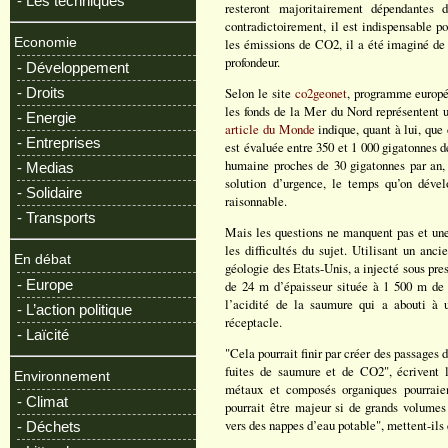
- Les techniques
resteront majoritairement dépendantes 
contradictoirement, il est indispensable p
Economie
les émissions de CO2, il a été imaginé de 
profondeur.
- Développement
- Droits
Selon le site
co2geonet
, programme europé
les fonds de la Mer du Nord représentent 
- Energie
article du Monde
indique, quant à lui, que 
- Entreprises
est évaluée entre 350 et 1 000 gigatonnes 
humaine proches de 30 gigatonnes par an
- Medias
solution d’urgence, le temps qu’on déve
- Solidaire
raisonnable.
- Transports
Mais les questions ne manquent pas et une
les difficultés du sujet. Utilisant un anc
En débat
géologie des Etats-Unis, a injecté sous pr
- Europe
de 24 m d’épaisseur située à 1 500 m de 
l’acidité de la saumure qui a abouti à 
- L’action politique
réceptacle.
- Laïcité
"Cela pourrait finir par créer des passages 
fuites de saumure et de CO2", écrivent l
Environnement
métaux et composés organiques pourraie
- Climat
pourrait être majeur si de grands volum
vers des nappes d’eau potable", mettent-ils 
- Déchets