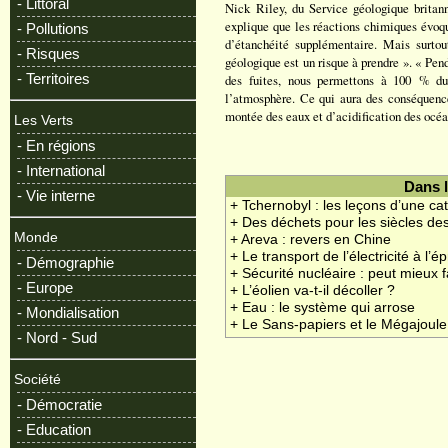
- Littoral
Nick Riley, du Service géologique britan
explique que les réactions chimiques évoqu
- Pollutions
d’étanchéité supplémentaire. Mais surtou
- Risques
géologique est un risque à prendre ». « Pen
- Territoires
des fuites, nous permettons à 100 % du
l’atmosphère. Ce qui aura des conséquenc
montée des eaux et d’acidification des océa
Les Verts
- En régions
- International
Dans 
- Vie interne
+ Tchernobyl : les leçons d’une ca
+ Des déchets pour les siècles des
Monde
+ Areva : revers en Chine
+ Le transport de l’électricité à l’
- Démographie
+ Sécurité nucléaire : peut mieux f
- Europe
+ L’éolien va-t-il décoller ?
+ Eau : le système qui arrose
- Mondialisation
+ Le Sans-papiers et le Mégajoule
- Nord - Sud
Société
- Démocratie
- Education