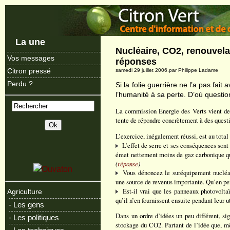
La une
Nucléaire, CO2, renouvela
Vos messages
réponses
Citron pressé
samedi 29 juillet 2006.par Philippe Ladame
Perdu ?
Si la folie guerrière ne l’a pas fait
l’humanité à sa perte. D’où questio
La commission Energie des Verts vient de
tente de répondre concrètement à des quest
L’exercice, inégalement réussi, est au total
L’effet de serre et ses conséquences sont
émet nettement moins de gaz carbonique que
(
réponse
)
Vous dénoncez le suréquipement nucléair
une source de revenus importante. Qu’en p
Est-il vrai que les panneaux photovolta
Agriculture
qu’il n’en fournissent ensuite pendant leur u
- Les gens
Dans un ordre d’idées un peu différent, si
- Les politiques
stockage du CO2. Partant de l’idée que, mê