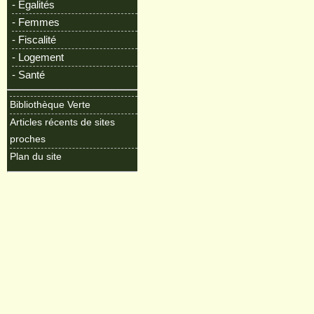
- Egalités
- Femmes
- Fiscalité
- Logement
- Santé
Bibliothèque Verte
Articles récents de sites
proches
Plan du site