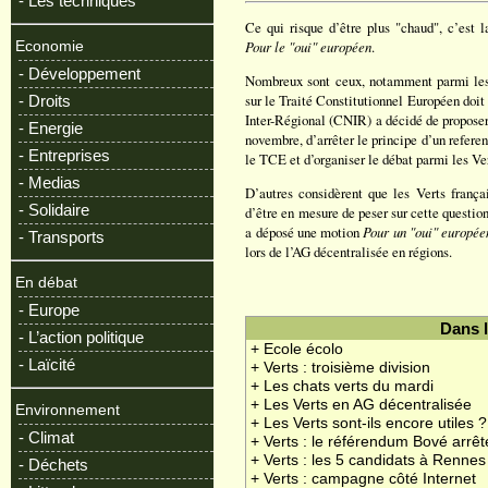
- Les techniques
Ce qui risque d’être plus "chaud", c’est 
Pour le "oui" européen
.
Economie
- Développement
Nombreux sont ceux, notamment parmi les c
sur le Traité Constitutionnel Européen doit 
- Droits
Inter-Régional (CNIR) a décidé de proposer 
- Energie
novembre, d’arrêter le principe d’un refere
- Entreprises
le TCE et d’organiser le débat parmi les Ver
- Medias
D’autres considèrent que les Verts frança
- Solidaire
d’être en mesure de peser sur cette question
a déposé une motion
Pour un "oui" europée
- Transports
lors de l’AG décentralisée en régions.
En débat
- Europe
Dans 
- L’action politique
+ Ecole écolo
- Laïcité
+ Verts : troisième division
+ Les chats verts du mardi
+ Les Verts en AG décentralisée
Environnement
+ Les Verts sont-ils encore utiles ?
- Climat
+ Verts : le référendum Bové arrêt
+ Verts : les 5 candidats à Rennes
- Déchets
+ Verts : campagne côté Internet