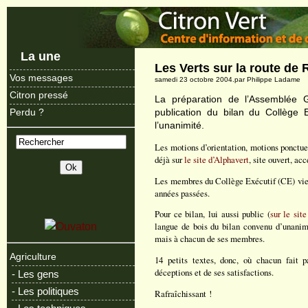
La une
Les Verts sur la route de
Vos messages
samedi 23 octobre 2004.par Philippe Ladame
Citron pressé
La préparation de l’Assemblée G
publication du bilan du Collège Ex
Perdu ?
l’unanimité.
Les motions d’orientation, motions ponctuel
déjà sur
le site d’Alphavert
, site ouvert, acc
Les membres du Collège Exécutif (CE) vienn
années passées.
Pour ce bilan, lui aussi public (
sur le sit
langue de bois du bilan convenu d’unanim
mais à chacun de ses membres.
Agriculture
14 petits textes, donc, où chacun fait p
déceptions et de ses satisfactions.
- Les gens
- Les politiques
Rafraîchissant !