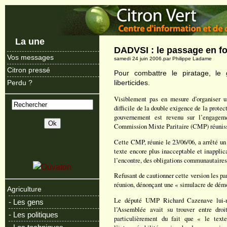
La une
DADVSI : le passage en f
Vos messages
samedi 24 juin 2006.par Philippe Ladame
Citron pressé
Pour combattre le piratage, le
liberticides.
Perdu ?
Visiblement pas en mesure d’organiser u
difficile de la double exigence de la protect
gouvernement est revenu sur l’engagem
Commission Mixte Paritaire (CMP) réunissa
Cette CMP, réunie le 23/06/06, a arrêté un
texte encore plus inacceptable et inapplic
l’encontre, des obligations communautaires
Refusant de cautionner cette version les pa
réunion, dénonçant une « simulacre de démo
Agriculture
Le député UMP Richard Cazenave lui-m
- Les gens
l’Assemblée avait su trouver entre droi
- Les politiques
particulièrement du fait que « le text