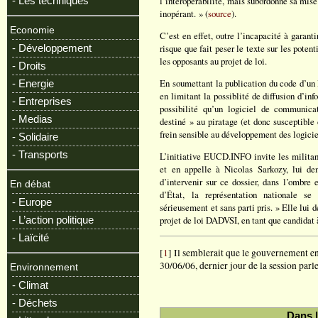
- Les techniques
l’interopérabilité, mais subordonne sa mise 
inopérant. » (
source
).
Economie
C’est en effet, outre l’incapacité à garant
- Développement
risque que fait peser le texte sur les poten
les opposants au projet de loi.
- Droits
En soumettant la publication du code d’un 
- Energie
en limitant la possiblité de diffusion d’inf
- Entreprises
possibilité qu’un logiciel de communica
- Medias
destiné » au piratage (et donc susceptible 
frein sensible au développement des logiciel
- Solidaire
- Transports
L’initiative EUCD.INFO invite les militant
et en appelle à Nicolas Sarkozy, lui de
d’intervenir sur ce dossier, dans l’ombre 
En débat
d’État, la représentation nationale se 
- Europe
sérieusement et sans parti pris. » Elle lui 
- L’action politique
projet de loi DADVSI, en tant que candidat à 
- Laïcité
[
1
] Il semblerait que le gouvernement ent
30/06/06, dernier jour de la session parl
Environnement
- Climat
- Déchets
Dans 