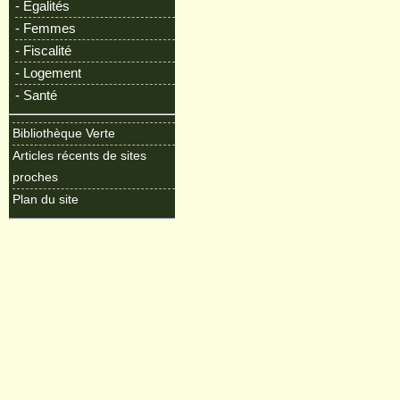
- Egalités
- Femmes
- Fiscalité
- Logement
- Santé
Bibliothèque Verte
Articles récents de sites
proches
Plan du site