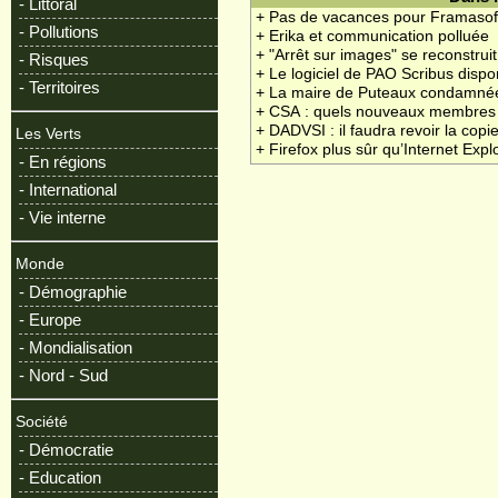
- Littoral
+ Pas de vacances pour Framasof
- Pollutions
+ Erika et communication polluée
+ "Arrêt sur images" se reconstruit
- Risques
+ Le logiciel de PAO Scribus disp
- Territoires
+ La maire de Puteaux condamnée
+ CSA : quels nouveaux membres
+ DADVSI : il faudra revoir la copi
Les Verts
+ Firefox plus sûr qu’Internet Expl
- En régions
- International
- Vie interne
Monde
- Démographie
- Europe
- Mondialisation
- Nord - Sud
Société
- Démocratie
- Education