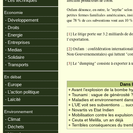
- Les techniques
africains producteurs de coton.
Oxfam dénonce, en outre, le "mythe" selon 
Economie
petites fermes familiales américaines, ins
- Développement
que 78 % de ces subventions vont aux 10 % 
- Droits
[
1
] Le litige porte sur 3.2 milliards de d
- Energie
l’exportation.
- Entreprises
[
2
] Oxfam : confédération internation
- Medias
Non Gouvernementales) qui luttent "contr
- Solidaire
[
3
] Le "dumping" consiste à exporter à u
- Transports
En débat
- Europe
Dans 
+ Avant l’explosion de la bombe h
- L’action politique
+ Tsunami : vague de générosité 
- Laïcité
+ Maladies et environnement dan
+ L’UE voit ses subventions ... su
+ Novartis vs Etat Indien
Environnement
+ Mobilisation contre les expulsion
- Climat
+ Ceuta et Melilla, un an déjà
+ Terribles conséquences du trem
- Déchets