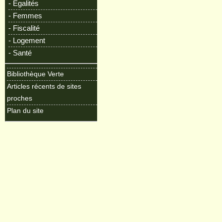
- Egalités
- Femmes
- Fiscalité
- Logement
- Santé
Bibliothèque Verte
Articles récents de sites
proches
Plan du site