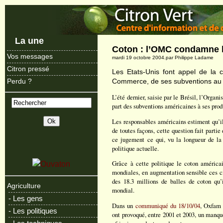
La une
Coton : l’OMC condamne 
Vos messages
mardi 19 octobre 2004.par Philippe Ladame
Citron pressé
Les Etats-Unis font appel de la 
Commerce, de ses subventions au 
Perdu ?
L’été dernier, saisie par le Brésil, l’Org
part des subventions américaines à ses prod
Les responsables américains estiment qu’il
de toutes façons, cette question fait partie
ce jugement ce qui, vu la longueur de la 
politique actuelle.
Grâce à cette politique le coton américa
mondiales, en augmentation sensible ces ci
des 18.3 millions de balles de coton qu’i
Agriculture
mondial.
- Les gens
Dans un
communiqué du 18/10/04
, Oxfam 
- Les politiques
ont provoqué, entre 2001 et 2003, un manqu