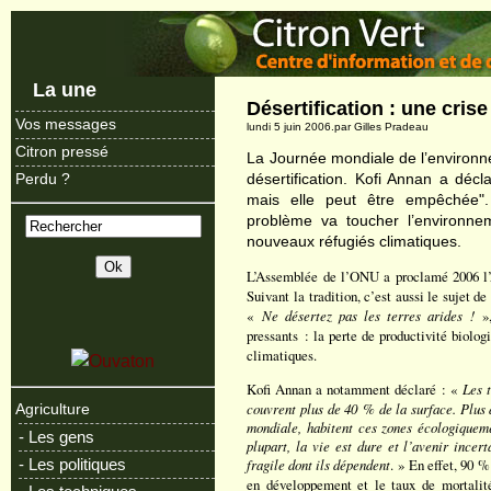
La une
Désertification : une cris
Vos messages
lundi 5 juin 2006.par Gilles Pradeau
Citron pressé
La Journée mondiale de l’environn
désertification. Kofi Annan a décla
Perdu ?
mais elle peut être empêchée".
problème va toucher l’environnem
nouveaux réfugiés climatiques.
L’Assemblée de l’ONU a proclamé 2006 l’An
Suivant la tradition, c’est aussi le sujet 
«
Ne désertez pas les terres arides !
»,
pressants : la perte de productivité biolo
climatiques.
Kofi Annan a notamment déclaré : «
Les t
couvrent plus de 40 % de la surface. Plus d
Agriculture
mondiale, habitent ces zones écologiquem
- Les gens
plupart, la vie est dure et l’avenir incer
fragile dont ils dépendent
. » En effet, 90 %
- Les politiques
en développement et le taux de mortalité