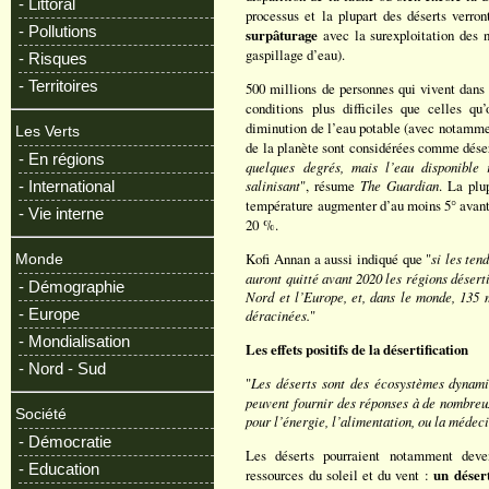
- Littoral
processus et la plupart des déserts verron
- Pollutions
surpâturage
avec la surexploitation des n
gaspillage d’eau).
- Risques
- Territoires
500 millions de personnes qui vivent dans 
conditions plus difficiles que celles q
diminution de l’eau potable (avec notammen
Les Verts
de la planète sont considérées comme déser
- En régions
quelques degrés, mais l’eau disponible
salinisant
", résume
The Guardian
. La plu
- International
température augmenter d’au moins 5° avant l
- Vie interne
20 %.
Kofi Annan a aussi indiqué que "
si les ten
Monde
auront quitté avant 2020 les régions désert
- Démographie
Nord et l’Europe, et, dans le monde, 135 m
- Europe
déracinées.
"
- Mondialisation
Les effets positifs de la désertification
- Nord - Sud
"
Les déserts sont des écosystèmes dynamiq
peuvent fournir des réponses à de nombreux
Société
pour l’énergie, l’alimentation, ou la médec
- Démocratie
Les déserts pourraient notamment deveni
- Education
ressources du soleil et du vent :
un désert