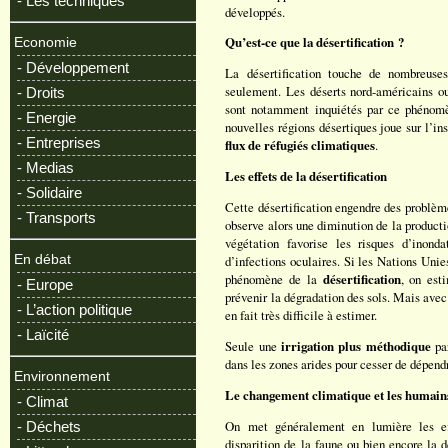
- Les techniques
développés.
Qu’est-ce que la désertification ?
Economie
- Développement
La désertification touche de nombreus
seulement. Les déserts nord-américains ou
- Droits
sont notamment inquiétés par ce phénomè
- Energie
nouvelles régions désertiques joue sur l’in
- Entreprises
flux de réfugiés climatiques
.
- Medias
Les effets de la désertification
- Solidaire
Cette désertification engendre des problème
- Transports
observe alors une diminution de la producti
végétation favorise les risques d’inond
En débat
d’infections oculaires. Si les Nations Unie
phénomène de la
désertification
, on est
- Europe
prévenir la dégradation des sols. Mais avec 
- L’action politique
en fait très difficile à estimer.
- Laïcité
Seule une
irrigation plus méthodique
par
dans les zones arides pour cesser de dépendr
Environnement
Le changement climatique et les humain
- Climat
On met généralement en lumière les eff
- Déchets
disparition de la faune ou bien encore la 