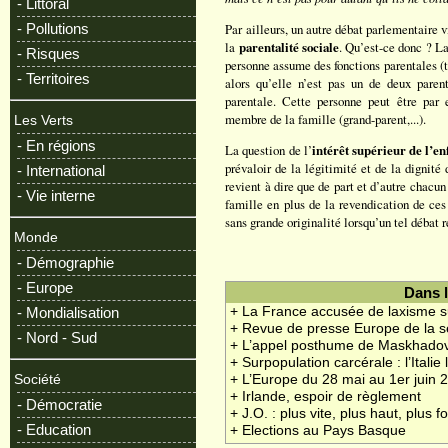
- Littoral
- Pollutions
Par ailleurs, un autre débat parlementaire v
la
parentalité sociale
. Qu’est-ce donc ? La
- Risques
personne assume des fonctions parentales (t
- Territoires
alors qu’elle n’est pas un de deux parent
parentale. Cette personne peut être par
membre de la famille (grand-parent,...).
Les Verts
- En régions
La question de l’
intérêt supérieur de l’en
prévaloir de la légitimité et de la dignité
- International
revient à dire que de part et d’autre chacun
- Vie interne
famille en plus de la revendication de ce
sans grande originalité lorsqu’un tel débat 
Monde
- Démographie
- Europe
Dans 
- Mondialisation
+ La France accusée de laxisme s
+ Revue de presse Europe de la 
- Nord - Sud
+ L’appel posthume de Maskhado
+ Surpopulation carcérale : l’Italie
Société
+ L’Europe du 28 mai au 1er juin 
+ Irlande, espoir de règlement
- Démocratie
+ J.O. : plus vite, plus haut, plus fo
- Education
+ Elections au Pays Basque