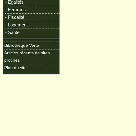
- Egalités
- Femmes
- Fiscalité
- Logement
- Santé
Bibliothèque Verte
Articles récents de sites
proches
Plan du site