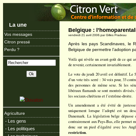
La une
Belgique : l’homoparental
Vos messages
vendredi 21 avril 2006.par Gilles Pradeau
Citron pressé
Après les pays Scandinaves, le R
Belgique de permettre l’adoption 
Perdu ?
Voilà qui révèle un avant-goût de ce qui a
de revenir, certainement invariablement.
Le vote du jeudi 20 avril est définitif. L
d’un vote très serré : 34 voix pour, 33 contr
des personnes de même sexe. Si les sénat
libéraux flamands se sont montrés divisés.
les sociaux-chrétiens et l’extrême-droite.
Un amendement a été évité de justesse g
uniquement lorsque l’adopté est un de
Agriculture
Danemark. La législation belge dépasse d
- Les gens
contrairement aux Pays-Bas, elle permet mê
donc sur un pied d’égalité avec les Angl
- Les politiques
restriction
.