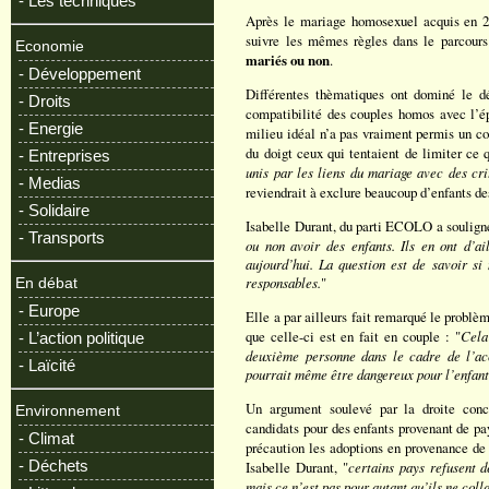
- Les techniques
Après le mariage homosexuel acquis en 2
suivre les mêmes règles dans le parcours
Economie
mariés ou non
.
- Développement
Différentes thèmatiques ont dominé le d
- Droits
compatibilité des couples homos avec l’ép
- Energie
milieu idéal n’a pas vraiment permis un co
du doigt ceux qui tentaient de limiter ce q
- Entreprises
unis par les liens du mariage avec des crit
- Medias
reviendrait à exclure beaucoup d’enfants d
- Solidaire
Isabelle Durant, du parti ECOLO a soulign
- Transports
ou non avoir des enfants. Ils en ont d’ai
aujourd’hui. La question est de savoir si
responsables.
"
En débat
- Europe
Elle a par ailleurs fait remarqué le problè
que celle-ci est en fait en couple : "
Cela
- L’action politique
deuxième personne dans le cadre de l’ac
- Laïcité
pourrait même être dangereux pour l’enfant
Un argument soulevé par la droite conce
Environnement
candidats pour des enfants provenant de pay
- Climat
précaution les adoptions en provenance de
- Déchets
Isabelle Durant, "
certains pays refusent 
mais ce n’est pas pour autant qu’ils ne col