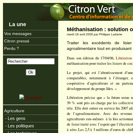
La une
Méthanisation : solution 
Vos messages
mardi 18 avril 2006.par Philippe Ladame
Citron pressé
Traiter les excédents de lisie
agroalimentaire tout en produisant 
Perdu ?
Dans son édition du 17/04/06,
Libération
méthanisation pour traiter les lisiers de co
Le projet, qui est l’aboutissement d’un
comparables, notamment à l’étranger, e
coopérative d’agriculteurs et un parten
développement du groupe Idex. »
Libération précise que « la future usine r
39 % sont pris en charge par les collecti
tête. Elle doit entrer en service fin 2007 af
Agriculture
de l’agroalimentaire. Avec des revenus
- Les gens
agriculteurs eux-mêmes ­ à la fois actionnai
de lisier traité avec l’espoir que l’électri
- Les politiques
à zéro. Les 2,5 à 3 millions d’euros de chi