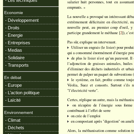
- Les techniques
salarier huit personnes, tout en assuman
emprunts. »
Economie
La nouvelle a provoqué un intéressant débat
- Développement
extrèmement déficitaire en électricité, ma
nouvelle peut, au premier coup d’oeil, y 
- Droits
participe grandement le méthane [
2
]), c’es
- Energie
Pas sûr, explique un intervenant.
- Entreprises
Utiliser un engrais (le lisier) pour produi
- Medias
qui a consommé énormément d’énergie pour sa
- Solidaire
de plus le lisier n’est qu’un paravent. I
l’adjonction de graisses animales, huiles 
- Transports
d’éliminer des déchets industriels et urbai
permet de palper un paquet de subventions
En débat
le système, en fait, profite comme toujou
Véolia, Suez et consorts. Surtout s’ils r
- Europe
"l’électricité verte".
- L’action politique
Certes, réplique un autre, mais la méthanis
- Laïcité
on récupère de l’énergie sous forme 
contribuant à l’effet de serre
Environnement
on crée de l’emploi
- Climat
en compostant après "digestion" on amélior
- Déchets
Alors, la méthanisation comme solution tra