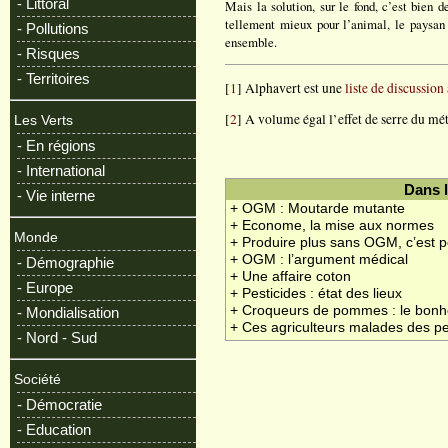
- Littoral
Mais la solution, sur le fond, c’est bien 
tellement mieux pour l’animal, le paysan e
- Pollutions
ensemble.
- Risques
- Territoires
[
1
] Alphavert est une
liste de discussion
[
2
] A volume égal l’effet de serre du mé
Les Verts
- En régions
- International
Dans 
- Vie interne
+ OGM : Moutarde mutante
+ Econome, la mise aux normes
Monde
+ Produire plus sans OGM, c’est p
+ OGM : l’argument médical
- Démographie
+ Une affaire coton
- Europe
+ Pesticides : état des lieux
+ Croqueurs de pommes : le bonhe
- Mondialisation
+ Ces agriculteurs malades des pe
- Nord - Sud
Société
- Démocratie
- Education