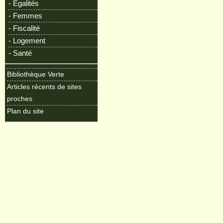
- Egalités
- Femmes
- Fiscalité
- Logement
- Santé
Bibliothèque Verte
Articles récents de sites
proches
Plan du site