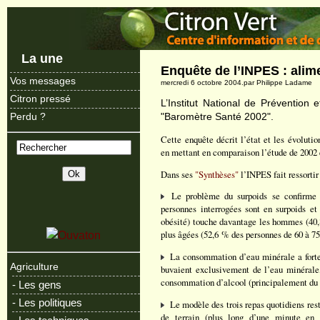
La une
Enquête de l’INPES : ali
Vos messages
mercredi 6 octobre 2004.par Philippe Ladame
Citron pressé
L’Institut National de Prévention 
"Baromètre Santé 2002".
Perdu ?
Cette enquête décrit l’état et les évoluti
en mettant en comparaison l’étude de 2002 
Dans ses
"Synthèses"
l’INPES fait ressortir 
Le problème du surpoids se confirme 
personnes interrogées sont en surpoids et
obésité) touche davantage les hommes (40,
plus âgées (52,6 % des personnes de 60 à 75
La consommation d’eau minérale a fortem
Agriculture
buvaient exclusivement de l’eau minérale,
consommation d’alcool (principalement du vi
- Les gens
- Les politiques
Le modèle des trois repas quotidiens rest
de terrain (plus long d’une minute en 