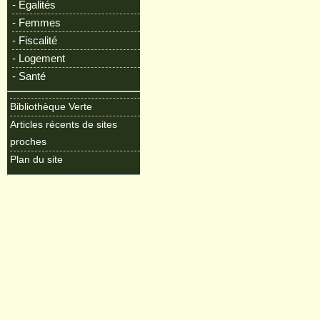
- Egalités
- Femmes
- Fiscalité
- Logement
- Santé
Bibliothèque Verte
Articles récents de sites
proches
Plan du site