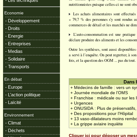
- Les techniques
nutritionnistes puisque celles-ci ne sont ob
Economie
Les achats alimentaires sont effectués 
« 79,7 % des personnes s’y sont rendus au
- Développement
commerces de détail et les marchés ne dim
- Droits
L’auto-consommation est une pratique s
- Energie
déclare produire des aliments et les consom
- Entreprises
Outre les synthèses, sont aussi disponibles
- Medias
a servi à l’enquête. On peut regretter, à so
- Solidaire
fois, et la question des OGM ... pas du tout.
- Transports
En débat
Dans 
- Europe
+ Médecins de famille : vers un s
+ Journée mondiale de l’OMS
- L’action politique
+ Franchise : médicale ou sur les 
- Laïcité
+ Urgences
+ ONUSIDA : Plus de préservatifs,
+ Des propositions pour l’Hôpital
Environnement
+ 13 vaso-dilatateurs moins remb
- Climat
+ La grippe aviaire inquiète
- Déchets
Cliquer ici pour déposer un me