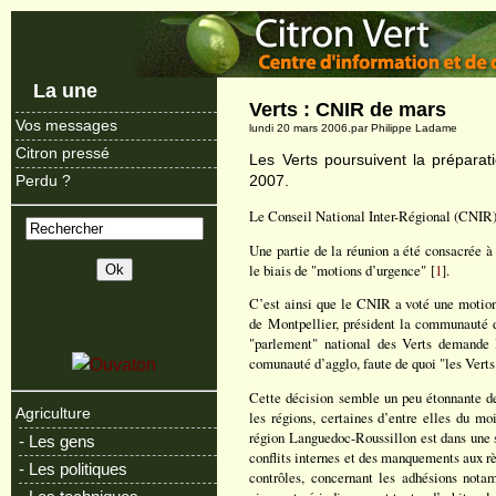
La une
Verts : CNIR de mars
Vos messages
lundi 20 mars 2006.par Philippe Ladame
Citron pressé
Les Verts poursuivent la préparat
2007.
Perdu ?
Le Conseil National Inter-Régional (CNIR) d
Une partie de la réunion a été consacrée à
le biais de "motions d’urgence" [
1
].
C’est ainsi que le CNIR a voté une motio
de Montpellier, président la communauté 
"parlement" national des Verts demande 
comunauté d’agglo, faute de quoi "les Verts
Cette décision semble un peu étonnante de 
Agriculture
les régions, certaines d’entre elles du moi
région Languedoc-Roussillon est dans une s
- Les gens
conflits internes et des manquements aux rè
- Les politiques
contrôles, concernant les adhésions nota