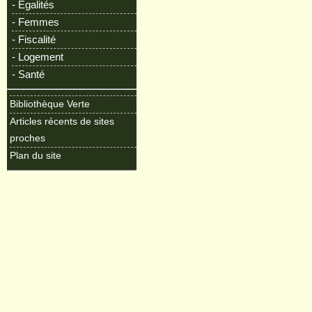
- Egalités
- Femmes
- Fiscalité
- Logement
- Santé
Bibliothèque Verte
Articles récents de sites
proches
Plan du site