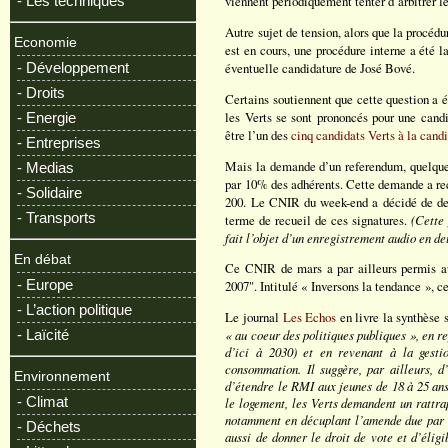
- Les techniques
viennent périodiquement tenter d’arbitrer les
Autre sujet de tension, alors que la procédu
Economie
est en cours, une procédure interne a été 
- Développement
éventuelle candidature de José Bové.
- Droits
Certains soutiennent que cette question a é
les Verts se sont prononcés pour une candi
- Energie
être l’un des
cinq candidats Verts à la cand
- Entreprises
Mais la demande d’un referendum, quelque s
- Medias
par 10% des adhérents. Cette demande a rec
- Solidaire
200. Le CNIR du week-end a décidé de de
- Transports
terme de recueil de ces signatures.
(Cette 
fait l’objet d’un enregistrement audio en de
En débat
Ce CNIR de mars a par ailleurs permis au
- Europe
2007". Intitulé « Inversons la tendance », c
- L’action politique
Le journal
Les Echos
en livre la synthèse 
- Laïcité
« au coeur des politiques publiques », en r
d’ici à 2030) et en revenant à la gesti
consommation. Il suggère, par ailleurs, d
Environnement
d’étendre le RMI aux jeunes de 18 à 25 ans
- Climat
le logement, les Verts demandent un rattra
notamment en décuplant l’amende due par l
- Déchets
aussi de donner le droit de vote et d’éligi