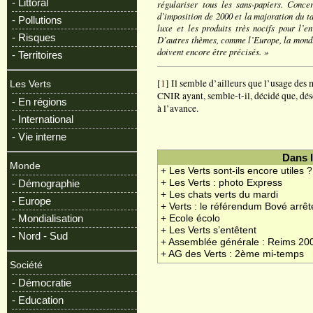
- Littoral
régulariser tous les sans-papiers. Conce
d’imposition de 2000 et la majoration du t
- Pollutions
luxe et les produits très nocifs pour l’
- Risques
D’autres thèmes, comme l’Europe, la mondia
doivent encore être précisés. »
- Territoires
[
1
] Il semble d’ailleurs que l’usage des
Les Verts
CNIR ayant, semble-t-il, décidé que, dés
- En régions
à l’avance.
- International
- Vie interne
Dans 
Monde
+ Les Verts sont-ils encore utiles ?
+ Les Verts : photo Express
- Démographie
+ Les chats verts du mardi
- Europe
+ Verts : le référendum Bové arrêt
- Mondialisation
+ Ecole écolo
+ Les Verts s’entêtent
- Nord - Sud
+ Assemblée générale : Reims 20
+ AG des Verts : 2ème mi-temps
Société
- Démocratie
- Education