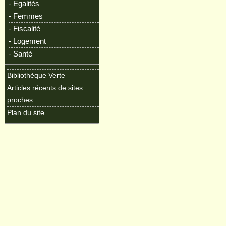
- Egalités
- Femmes
- Fiscalité
- Logement
- Santé
Bibliothèque Verte
Articles récents de sites
proches
Plan du site