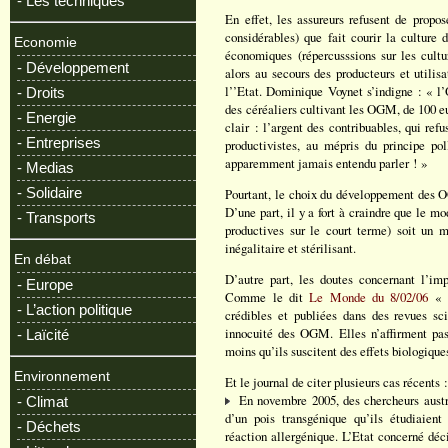
- Les techniques
En effet, les assureurs refusent de propos
considérables) que fait courir la culture 
Economie
économiques (répercusssions sur les cult
- Développement
alors au secours des producteurs et utili
l’’Etat. Dominique Voynet s’indigne : « l
- Droits
des céréaliers cultivant les OGM, de 100 eur
- Energie
clair : l’argent des contribuables, qui ref
- Entreprises
productivistes, au mépris du principe pol
apparemment jamais entendu parler ! »
- Medias
- Solidaire
Pourtant, le choix du développement des OG
D’une part, il y a fort à craindre que le m
- Transports
productives sur le court terme) soit un 
inégalitaire et stérilisant.
En débat
D’autre part, les doutes concernant l’im
- Europe
Comme le dit
Le Monde du 8/02/06
« p
- L’action politique
crédibles et publiées dans des revues sci
innocuité des OGM. Elles n’affirment pas
- Laïcité
moins qu’ils suscitent des effets biologique
Environnement
Et le journal de citer plusieurs cas récents 
En novembre 2005, des chercheurs austr
- Climat
d’un pois transgénique qu’ils étudiaient
- Déchets
réaction allergénique. L’Etat concerné déc