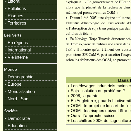
- Littoral
expliquait : « Le gouvernement de l’Etat e
alors que la plupart de la recherche da
- Pollutions
mêmes qui promeuvent les OGM ».
- Risques
Durant l’été 2005, une équipe italienne,
l’Institut d’histologie de l’université 
- Territoires
« l’absorption de soja transgénique par des 
cellules du foie. »
Les Verts
En Norvège, Terje Traavik, directeur scie
- En régions
de Tromsö, vient de publier une étude dans
185) : il montre qu’un élément des constru
- International
promoteur 35S CaMV, peut susciter l’expres
- Vie interne
selon les défenseurs des OGM, ce promoteur
Monde
- Démographie
Dans 
- Europe
+ Les élevages industriels moins c
+ Soja : solution ou problème ?
- Mondialisation
+ 2008, la patate
- Nord - Sud
+ En Angleterre, pour la biodiversi
+ OGM : le projet de loi sort de l’
+ OGM : les risques doivent être 
Société
+ Ours : l’approche suisse
- Démocratie
+ Les chiffres 2006 de l’agricultur
- Education