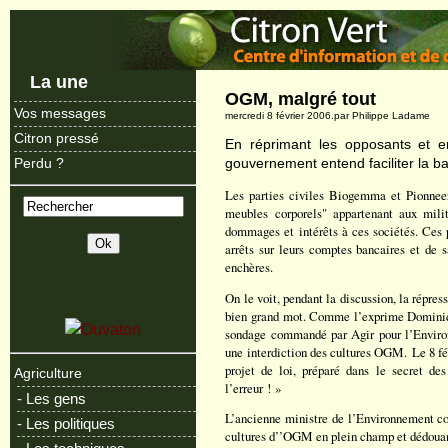
La une
OGM, malgré tout
Vos messages
mercredi 8 février 2006.par Philippe Ladame
Citron pressé
En réprimant les opposants et en
gouvernement entend faciliter la b
Perdu ?
Les parties civiles Biogemma et Pionneer
meubles corporels" appartenant aux mili
dommages et intérêts à ces sociétés. Ces p
arrêts sur leurs comptes bancaires et de 
enchères.
On le voit, pendant la discussion, la répress
bien grand mot. Comme l’exprime Dominiqu
sondage commandé par Agir pour l’Enviro
une interdiction des cultures OGM. Le 8 fé
projet de loi, préparé dans le secret des
Agriculture
l’erreur ! »
- Les gens
L’ancienne ministre de l’Environnement co
- Les politiques
cultures d’’OGM en plein champ et dédouane