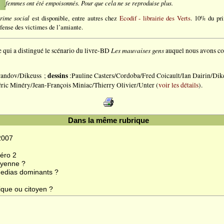
femmes ont été empoisonnés. Pour que cela ne se reproduise plus.
rime social
est disponible, entre autres chez
Ecodif - librairie des Verts
. 10% du pri
éfense des victimes de l’amiante.
Les mauvaises gens
 qui a distingué le scénario du livre-BD
auquel nous avons c
dessins
randov/Dikeuss ;
:Pauline Casters/Cordoba/Fred Coicault/Ian Dairin/Dik
ric Minéry/Jean-François Miniac/Thierry Olivier/Unter (
voir les détails
).
Dans la même rubrique
2007
méro 2
oyenne ?
medias dominants ?
ique ou citoyen ?