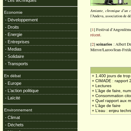
- Les techniques
Amiante, chronique d’un c
Economie
l’Andeva, association de d
- Développement
- Droits
[
1
] Festival d’Angoulème
- Energie
récent
.
- Entreprises
scénarios
[
2
]
: Albert D
- Medias
Mirror/Lazoo/Jean-Frédé
- Solidaire
- Transports
En débat
+ 1.400 jours de trop
+ CIMADE : rapport 
- Europe
+ Lectures
- L’action politique
+ L’âge de faire, nu
+ Consommation cit
- Laïcité
+ Quel rapport aux 
+ L’âge de faire
Environnement
+ L’eau : enjeu techn
- Climat
- Déchets