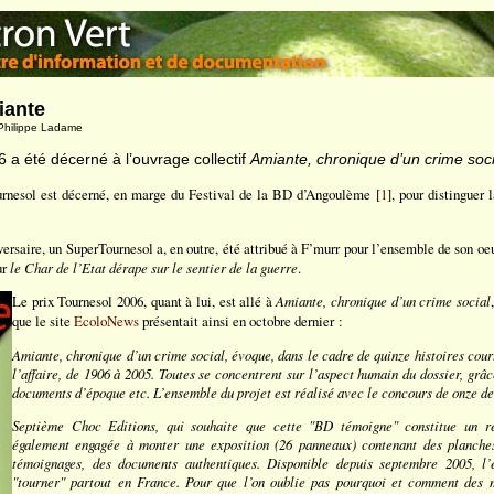
iante
 Philippe Ladame
 a été décerné à l’ouvrage collectif
Amiante, chronique d’un crime soci
ournesol est décerné, en marge du Festival de la BD d’Angoulème [
1
], pour distinguer
versaire, un SuperTournesol a, en outre, été attribué à F’murr pour l’ensemble de son o
ur
le Char de l’Etat dérape sur le sentier de la guerre
.
Le prix Tournesol 2006, quant à lui, est allé à
Amiante, chronique d’un crime social
que le site
EcoloNews
présentait ainsi en octobre dernier :
Amiante, chronique d’un crime social, évoque, dans le cadre de quinze histoires court
l’affaire, de 1906 à 2005. Toutes se concentrent sur l’aspect humain du dossier, grâ
documents d’époque etc. L’ensemble du projet est réalisé avec le concours de onze de
Septième Choc Editions, qui souhaite que cette "BD témoigne" constitue un re
également engagée à monter une exposition (26 panneaux) contenant des planche
témoignages, des documents authentiques. Disponible depuis septembre 2005, l’
"tourner" partout en France. Pour que l’on oublie pas pourquoi et comment des 