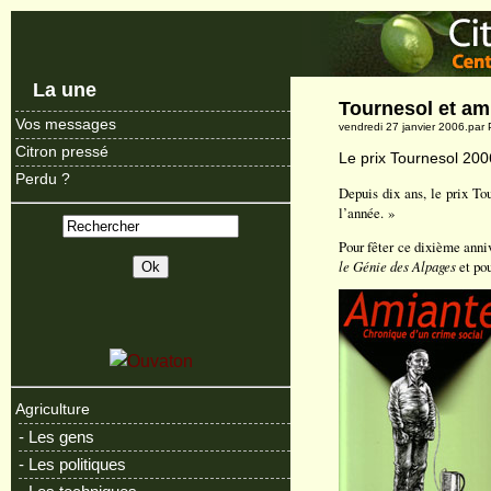
La une
Tournesol et am
Vos messages
vendredi 27 janvier 2006.par
Citron pressé
Le prix Tournesol 2006
Perdu ?
Depuis dix ans, le prix T
l’année. »
Pour fêter ce dixième anni
le Génie des Alpages
et po
Agriculture
- Les gens
- Les politiques