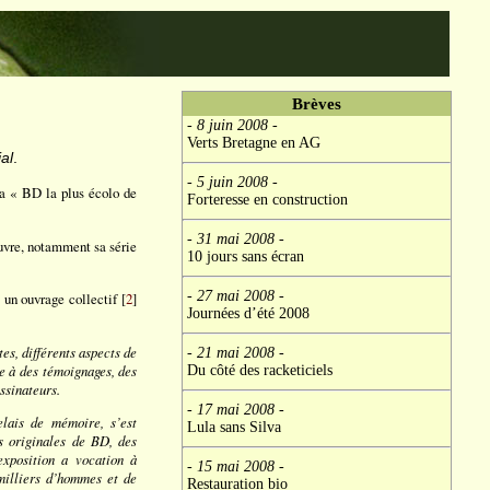
Brèves
- 8 juin 2008
-
Verts Bretagne en AG
al
.
- 5 juin 2008
-
 la « BD la plus écolo de
Forteresse en construction
- 31 mai 2008
-
euvre, notamment sa série
10 jours sans écran
- 27 mai 2008
-
, un ouvrage collectif [
2
]
Journées d’été 2008
es, différents aspects de
- 21 mai 2008
-
ce à des témoignages, des
Du côté des racketiciels
ssinateurs.
- 17 mai 2008
-
lais de mémoire, s’est
Lula sans Silva
s originales de BD, des
exposition a vocation à
- 15 mai 2008
-
milliers d’hommes et de
Restauration bio