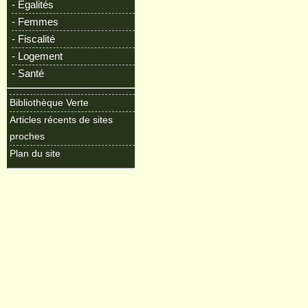
- Egalités
- Femmes
- Fiscalité
- Logement
- Santé
Bibliothèque Verte
Articles récents de sites
proches
Plan du site