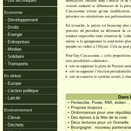
- Les techniques
hémicycles, inscrite dans l’article 18 de 
avaient souhaité se débarrasser de la prés
Carcassonne estime qu’une modification, 
Economie
présenter ses orientations aux parlementaire
- Développement
En revanche, le juriste est beaucoup plus c
- Droits
pouvoirs du président au détriment de c
- Energie
rendrait impossible toute situation de "coha
même si le quinquennat la rend moins plaus
- Entreprises
prendre ses ordres à l’Elysée. Cela ne peut
- Medias
Pour Guy Carcassonne, « cette proposition n’
- Solidaire
trois possibilités cohérentes :
- Transports
soit on supprime le poste de Premier min
soit on supprime l’élection présidentiell
En débat
soit on conserve le système actuel, à ch
- Europe
- L’action politique
Dans 
- Laïcité
+ Pentecôte, Poste, RMI, éolien ...
+ Propose toujours ...
Environnement
+ Ordonnances pour une républiq
- Climat
+ Des épines à la fête de la rose
+ Deux lectures pour un Grenelle
- Déchets
+ Bourgogne : nouveau partenariat