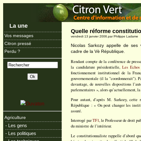
La une
Quelle réforme constituti
Vos messages
vendredi 13 janvier 2006.par Philippe Ladame
Citron pressé
Nicolas Sarkozy appelle de ses v
cadre de la Vè République.
Perdu ?
Rendant compte de la conférence de presse 
la candidature présidentielle,
Les Echos
fonctionnement institutionnel de la Fran
gouvernementale (il la "coordonnerait"). P
davantage, de nouvelles dispositions l’aut
parlementaires », alors qu’actuellement, la 
Pour autant, d’après M. Sarkozy, cette 
République : « On peut changer les instit
assuré.
Agriculture
Interrogé par
TF1
, le Professeur de droit p
- Les gens
du ministre de l’intérieur.
- Les politiques
Le constitutionnaliste rappelle d’abord qu