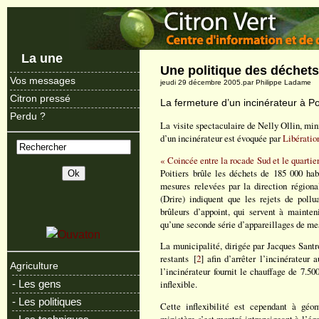
La une
Une politique des déchet
Vos messages
jeudi 29 décembre 2005.par Philippe Ladame
Citron pressé
La fermeture d’un incinérateur à 
Perdu ?
La visite spectaculaire de Nelly Ollin, min
d’un incinérateur est évoquée par
Libératio
« Coincée entre la rocade Sud et le quartie
Poitiers brûle les déchets de 185 000 hab
mesures relevées par la direction régiona
(Drire) indiquent que les rejets de poll
brûleurs d’appoint, qui servent à mainten
qu’une seconde série d’appareillages de me
La municipalité, dirigée par Jacques Santr
restants [
2
] afin d’arrêter l’incinérateur
Agriculture
l’incinérateur fournit le chauffage de 7.5
- Les gens
inflexible.
- Les politiques
Cette inflexibilité est cependant à géo