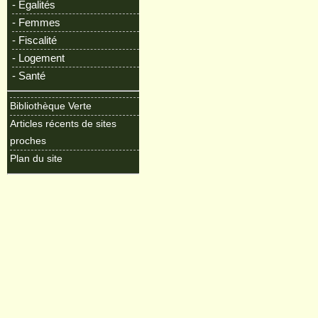
- Egalités
- Femmes
- Fiscalité
- Logement
- Santé
Bibliothèque Verte
Articles récents de sites
proches
Plan du site