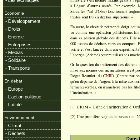
ministère s’est montré intransigeant à l’é
- Les techniques
à l’égard d’autres unités. Par exemple, 
Sarcelles (Val-d’Oise) fonctionnent toujou
Economie
traités sont trois à dix fois supérieurs. »
- Développement
En outre, le choix de pointer du doigt cet i
- Droits
vu comme une opération politicienne. En e
- Energie
dans sa gestion globale des déchets. Elle 
000 tonnes de déchets verts en compost. E
- Entreprises
voirie et s’est lancée dans une expérimenta
- Medias
l’énergie (Ademe) pour réutiliser ses mâche
- Solidaire
Or la question du traitement des déchets m
- Transports
mise aux normes des incinérateurs n’est pe
Roger Beaufort, du
CNIID
(Centre nationa
qu’on dépense de l’argent à la mise aux nor
En débat
fermentescibles, on n’améliore pas les filiè
- Europe
l’incinération. »
- L’action politique
- Laïcité
[
1
] UIOM = Usine d’Incinération d’Ord
[
2
] Une première vague de travaux en 20
Environnement
- Climat
- Déchets
Dans 