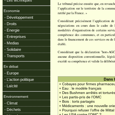
- Les techniques
Le tribunal précise ensuite que, en revanch
l’application sur le territoire de la comm
Economie
ratifié par la France. »
- Développement
Considérant précisément l’application de
- Droits
négociations en cours dans le cadre de 
modalités d’organisation de certains servic
- Energie
compétence des communes, et en particulier
- Entreprises
dans le financement de ces services ou de le
- Medias
établi.
- Solidaire
Considérant que la déclaration "hors-AGC
- Transports
aucune disposition conventionnelle, législ
excédé sa compétence et valide la délibérati
En débat
- Europe
- L’action politique
Dans 
+ Cobayes pour firmes pharmaceu
- Laïcité
+ Eau : le modèle français
+ Des Bushmen arrêtés et torturé
Environnement
+ Les partis-pris de l’OMC
+ Bois : torts partagés
- Climat
+ Médicaments : une nouvelle orie
- Déchets
+ Pourquoi refuser l’offre de Mittal
+ Les USA contre l’OMC ?