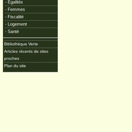
- Egalités
- Femmes
- Fiscalité
- Logement
- Santé
Bibliothèque Verte
Articles récents de sites
proches
Plan du site