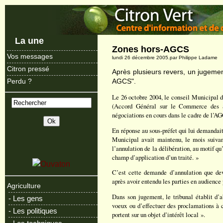
La une
Zones hors-AGCS
Vos messages
lundi 26 décembre 2005.par Philippe Ladame
Citron pressé
Après plusieurs revers, un jugeme
AGCS".
Perdu ?
Le 26 octobre 2004, le conseil Municipal d
(Accord Général sur le Commerce des Se
négociations en cours dans le cadre de l’A
En réponse au sous-préfet qui lui demandait
Municipal avait maintenu, le mois suivant
l’annulation de la délibération, au motif 
champ d’application d’un traité. »
C’est cette demande d’annulation que deva
après avoir entendu les parties en audience
Agriculture
Dans son jugement, le tribunal établit d’a
- Les gens
voeux ou d’effectuer des proclamations à c
- Les politiques
portent sur un objet d’intérêt local ».