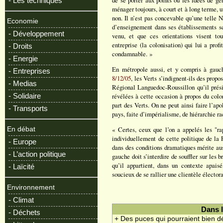
de se porter aux points où les idées de gé
- Les techniques
ménager toujours, à court et à long terme, 
non. Il n’est pas concevable qu’une telle N
Economie
d’enseignement dans ses établissements sc
- Développement
venu, et que ces orientations visent to
entreprise (la colonisation) qui lui a prof
- Droits
condamnable. »
- Energie
En métropole aussi, et y compris à gauch
- Entreprises
8/12/05
, les Verts s’indignent-ils des prop
- Medias
Régional Languedoc-Roussillon qu’il prési
- Solidaire
révélées à cette occasion à propos du colo
part des Verts. On ne peut ainsi faire l’ap
- Transports
pays, faite d’impérialisme, de hiérarchie ra
« Certes, ceux que l’on a appelés les "r
En débat
individuellement de cette politique de la 
- Europe
dans des conditions dramatiques mérite au
- L’action politique
gauche doit s’interdire de souffler sur les b
qu’il appartient, dans un contexte apais
- Laïcité
soucieux de se rallier une clientèle électora
Environnement
- Climat
Dans 
- Déchets
+ Des puces qui pourraient bien 