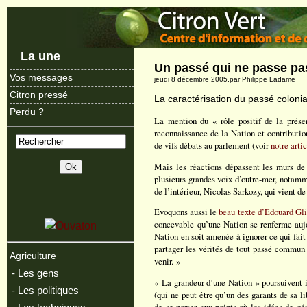
La une
Un passé qui ne passe pa
Vos messages
jeudi 8 décembre 2005.par Philippe Ladame
Citron pressé
La caractérisation du passé colonia
Perdu ?
La mention du « rôle positif de la prése
reconnaissance de la Nation et contributio
de vifs débats au parlement (voir
notre arti
Mais les réactions dépassent les murs d
plusieurs grandes voix d’outre-mer, notamm
de l’intérieur, Nicolas Sarkozy, qui vient d
Evoquons aussi le
beau texte d’Edouard Gl
concevable qu’une Nation se renferme aujou
Nation en soit amenée à ignorer ce qui fai
partager les vérités de tout passé commun 
Agriculture
venir. »
- Les gens
« La grandeur d’une Nation » poursuivent-i
- Les politiques
(qui ne peut être qu’un des garants de sa 