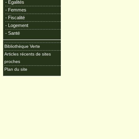
- Egalités
- Femmes
- Fiscalité
- Logement
- Santé
Bibliothèque Verte
Articles récents de sites
proches
Plan du site