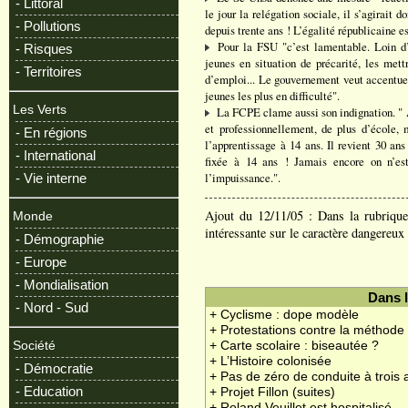
- Littoral
le jour la relégation sociale, il s’agirait 
- Pollutions
depuis trente ans ! L’égalité républicaine e
Pour la FSU "c’est lamentable. Loin d’a
- Risques
jeunes en situation de précarité, les mettr
- Territoires
d’emploi... Le gouvernement veut accentuer
jeunes les plus en difficulté".
Les Verts
La FCPE clame aussi son indignation. " Al
et professionnellement, de plus d’école, 
- En régions
l’apprentissage à 14 ans. Il revient 30 ans 
- International
fixée à 14 ans ! Jamais encore on n’es
l’impuissance.".
- Vie interne
Ajout du 12/11/05 : Dans la rubriqu
Monde
intéressante sur le caractère dangereux 
- Démographie
- Europe
- Mondialisation
Dans 
- Nord - Sud
+ Cyclisme : dope modèle
+ Protestations contre la méthode
+ Carte scolaire : biseautée ?
Société
+ L’Histoire colonisée
- Démocratie
+ Pas de zéro de conduite à trois 
- Education
+ Projet Fillon (suites)
+ Roland Veuillet est hospitalisé