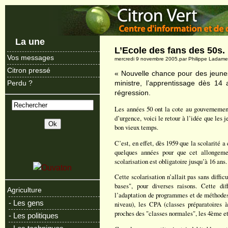
La une
L’Ecole des fans des 50s.
Vos messages
mercredi 9 novembre 2005.par Philippe Ladam
Citron pressé
« Nouvelle chance pour des jeunes
ministre, l’apprentissage dès 
Perdu ?
régression.
Les années 50 ont la cote au gouvernement.
d’urgence, voici le retour à l’idée que les 
bon vieux temps.
C’est, en effet, dès 1959 que la scolarité a é
quelques années pour que cet allongemen
scolarisation est obligatoire jusqu’à 16 ans.
Cette scolarisation n’allait pas sans difficu
bases", pour diverses raisons. Cette dif
Agriculture
l’adaptation de programmes et de méthodes
- Les gens
niveau), les CPA (classes préparatoires à
proches des "classes normales", les 4ème e
- Les politiques