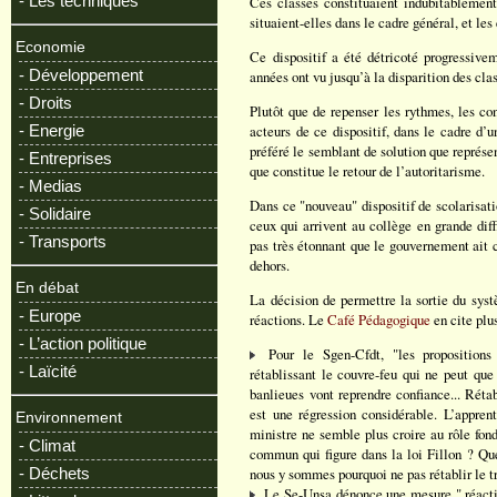
- Les techniques
Ces classes constituaient indubitablement
situaient-elles dans le cadre général, et le
Economie
Ce dispositif a été détricoté progressivem
- Développement
années ont vu jusqu’à la disparition des cla
- Droits
Plutôt que de repenser les rythmes, les co
- Energie
acteurs de ce dispositif, dans le cadre d’
préféré le semblant de solution que représent
- Entreprises
que constitue le retour de l’autoritarisme.
- Medias
Dans ce "nouveau" dispositif de scolarisati
- Solidaire
ceux qui arrivent au collège en grande diff
- Transports
pas très étonnant que le gouvernement ait 
dehors.
En débat
La décision de permettre la sortie du sys
- Europe
réactions. Le
Café Pédagogique
en cite plu
- L’action politique
Pour le Sgen-Cfdt, "les propositions 
- Laïcité
rétablissant le couvre-feu qui ne peut que
banlieues vont reprendre confiance... Rétab
est une régression considérable. L’appren
Environnement
ministre ne semble plus croire au rôle fon
- Climat
commun qui figure dans la loi Fillon ? Qu
- Déchets
nous y sommes pourquoi ne pas rétablir le t
Le Se-Unsa dénonce une mesure " réaction