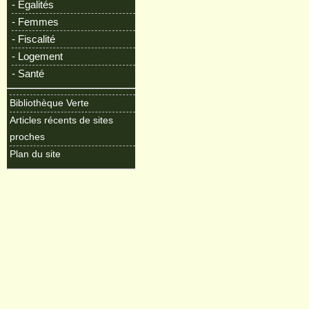
- Egalités
- Femmes
- Fiscalité
- Logement
- Santé
Bibliothèque Verte
Articles récents de sites
proches
Plan du site