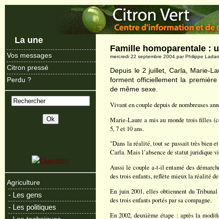
La une
Famille homoparentale : u
Vos messages
mercredi 22 septembre 2004.par Philippe Lada
Citron pressé
Depuis le 2 juillet, Carla, Marie-L
forment officiellement la premièr
Perdu ?
de même sexe.
Vivant en couple depuis de nombreuses anné
Marie-Laure a mis au monde trois filles (c
5, 7 et 10 ans.
"Dans la réalité, tout se passait très bien e
Carla. Mais l’absence de statut juridique vis
Aussi le couple a-t-il entamé des démarche
des trois enfants, reflète mieux la réalité de
Agriculture
En juin 2001, elles obtiennent du Tribunal
- Les gens
des trois enfants portés par sa compagne.
- Les politiques
En 2002, deuxième étape : après la modific