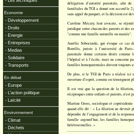
- Les techniques
délégation d’autorité parentale, afin de
familiales du TGI a donné son accord le 2 j
Economie
sans appel du parquet, et la décision est de
- Développement
Caroline Mécary, leur avocate, se réjouit
- Droits
juridique entre chacun des parents et des e
"comme une famille naturelle ou mariée".
- Energie
- Entreprises
Aurélie Sobocinski, qui évoque ce cas 
Borrillo, juriste à l’université de Pari
- Medias
parentale donne certains droits comme la
- Solidaire
l’hôpital et à l’école, mais ne concerne pa
familles homoparentales doivent toujours av
- Transports
De plus, si le TGI de Paris a réalisé ici 
En débat
ouverture d’esprit, comme en témoignent pl
- Europe
Il est vrai que la question de la filiatio
- L’action politique
réciproques entre enfants et parents, n’est p
- Laïcité
Martine Gross, sociologue et coprésidente 
quand elle dit : « La filiation ne devrait
Environnement
dépendre de l’engagement et de la responsabi
famille aujourd’hui, les familles homopa
- Climat
hétérosexuelles. »
- Déchets