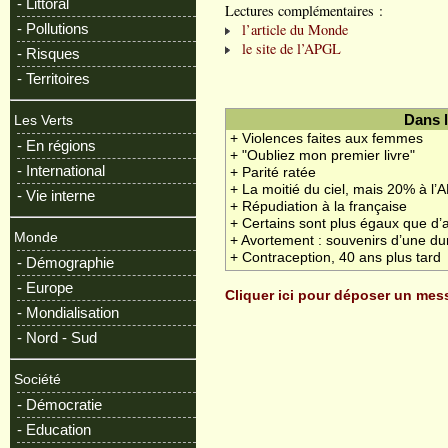
- Littoral
Lectures complémentaires :
l’article du Monde
- Pollutions
le site de l’APGL
- Risques
- Territoires
Dans 
Les Verts
+ Violences faites aux femmes
- En régions
+ "Oubliez mon premier livre"
- International
+ Parité ratée
+ La moitié du ciel, mais 20% à l’
- Vie interne
+ Répudiation à la française
+ Certains sont plus égaux que d’
Monde
+ Avortement : souvenirs d’une dur
+ Contraception, 40 ans plus tard
- Démographie
- Europe
Cliquer ici pour déposer un me
- Mondialisation
- Nord - Sud
Société
- Démocratie
- Education