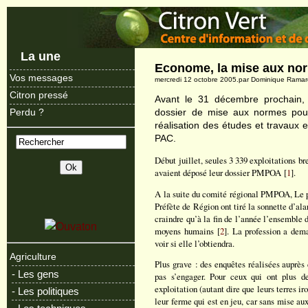
La une
Econome, la mise aux no
Vos messages
mercredi 12 octobre 2005.par Dominique Rama
Citron pressé
Avant le 31 décembre prochain, 
dossier de mise aux normes pour
Perdu ?
réalisation des études et travaux e
PAC.
Début juillet, seules 3 339 exploitations br
avaient déposé leur dossier PMPOA [
1
].
A la suite du comité régional PMPOA, Le p
Préfète de Région ont tiré la sonnette d’al
craindre qu’à la fin de l’année l’ensemble 
moyens humains [
2
]. La profession a dem
voir si elle l’obtiendra.
Agriculture
Plus grave : des enquêtes réalisées auprès
- Les gens
pas s’engager. Pour ceux qui ont plus de
exploitation (autant dire que leurs terres iro
- Les politiques
leur ferme qui est en jeu, car sans mise aux