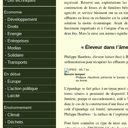
- Les techniques
reçoivent. Réservé aux exploitations le
construction de fosses et de fumières bét
Economie
agricole et service bâtiment ont su en tire
effluents en fosse ou en fumière est la sol
- Développement
solution la moins économique. Avant de 
- Droits
forcément importants et à l’origine d’un e
deux fois. Mais la mise aux normes signifi
- Energie
- Entreprises
« Éleveur dans l’âme,
- Medias
- Solidaire
Philippe Hautbois, éleveur laitier (bio) à
sédimentation pour récupérer les effluents 
- Transports
En débat
Bassin tampon
Philippe Hautbois présente le bassin t
- Europe
sa ferme.
L’épandage se fait grâce à un tuyau percé, 
- L’action politique
terres situées à proximité du dispositif.
- Laïcité
fumière, pompe et raccordements), aidé à 
dans le cas de la construction d’une fosse e
Environnement
coût d’épandage est limité, notamment su
Philippe Hautbois : la surface de l’exploitat
- Climat
- Déchets
Pour faire connaître ce type de mise au