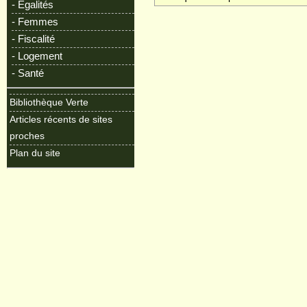
- Egalités
- Femmes
- Fiscalité
- Logement
- Santé
Bibliothèque Verte
Articles récents de sites
proches
Plan du site