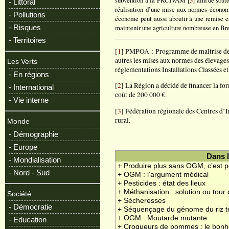
subvention à la FRCIVAM [
3
] afin de sou
- Littoral
réalisation d’une mise aux normes économ
- Pollutions
économe peut aussi aboutir à une remise en
- Risques
maintenir une agriculture nombreuse en Br
- Territoires
[
1
] PMPOA : Programme de maîtrise des p
autres les mises aux normes des élevages,
Les Verts
réglementations Installations Classées et
- En régions
[
2
] La Région a décidé de financer la f
- International
coût de 200 000 €.
- Vie interne
[
3
] Fédération régionale des Centres d’In
rural.
Monde
- Démographie
- Europe
Dans 
- Mondialisation
+ Produire plus sans OGM, c’est p
- Nord - Sud
+ OGM : l’argument médical
+ Pesticides : état des lieux
+ Méthanisation : solution ou tour
Société
+ Sécheresses
- Démocratie
+ Séquençage du génome du riz t
+ OGM : Moutarde mutante
- Education
+ Croqueurs de pommes : le bonhe