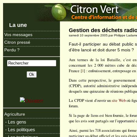
La une
Gestion des déchets radio
Vos messages
samedi 10 septembre 2005.par Philippe Ladam
Citron pressé
Faut-il participer au débat public 
d’être lancé et doit durer 5 mois ?
Perdu ?
Aux termes de la loi Bataille, c’est en
concernant les 2 000 mètres cube de déch
France [
1
] : enfouissement, entreposage en
Dans cette perspective, le gouvernement
(CPDP), autorité administrative indépenda
desquels une quinzaine de réunions publique
La CPDP vient d’ouvrir un
site Web
où figu
forum.
Agriculture
Si la page de liens est bien fournie, le foru
que les avis sont partagés sur l’opportunité 
- Les gens
- Les politiques
Ainsi, parmi les 718 associations qui forme
participer au débat officiel et les avis étaie