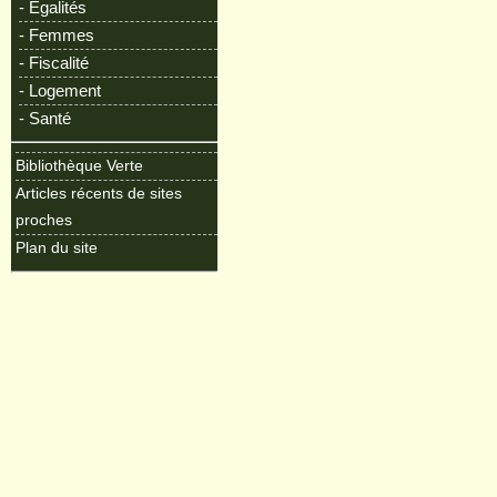
- Egalités
- Femmes
- Fiscalité
- Logement
- Santé
Bibliothèque Verte
Articles récents de sites
proches
Plan du site