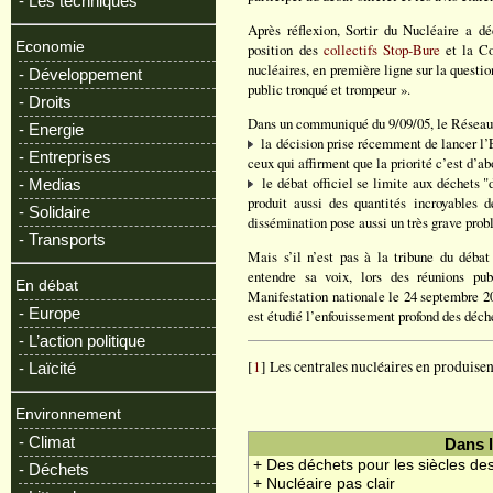
- Les techniques
Après réflexion, Sortir du Nucléaire a dé
Economie
position des
collectifs Stop-Bure
et la Co
nucléaires, en première ligne sur la questio
- Développement
public tronqué et trompeur ».
- Droits
Dans un communiqué du 9/09/05, le Réseau e
- Energie
la décision prise récemment de lancer l’E
- Entreprises
ceux qui affirment que la priorité c’est d’ab
le débat officiel se limite aux déchets "
- Medias
produit aussi des quantités incroyables d
- Solidaire
dissémination pose aussi un très grave prob
- Transports
Mais s’il n’est pas à la tribune du débat 
entendre sa voix, lors des réunions pu
En débat
Manifestation nationale le 24 septembre 20
- Europe
est étudié l’enfouissement profond des déche
- L’action politique
[
1
] Les centrales nucléaires en produise
- Laïcité
Environnement
- Climat
Dans 
+ Des déchets pour les siècles des
- Déchets
+ Nucléaire pas clair