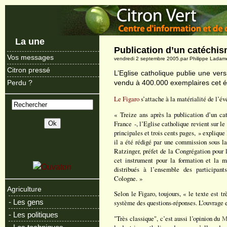
La une
Publication d’un catéchi
Vos messages
vendredi 2 septembre 2005.par Philippe Ladam
Citron pressé
L’Eglise catholique publie une ver
vendu à 400.000 exemplaires cet ét
Perdu ?
Le Figaro
s’attache à la matérialité de l’é
« Treize ans après la publication d’un 
France -, l’Eglise catholique revient sur l
principales et trois cents pages, » explique 
il a été rédigé par une commission sous la 
Ratzinger, préfet de la Congrégation pour 
cet instrument pour la formation et la m
distribués à l’ensemble des participan
Cologne. »
Agriculture
Selon le Figaro, toujours, « le texte est tr
- Les gens
système des questions-réponses. L’ouvrage e
- Les politiques
"Très classique", c’est aussi l’opinion du
M