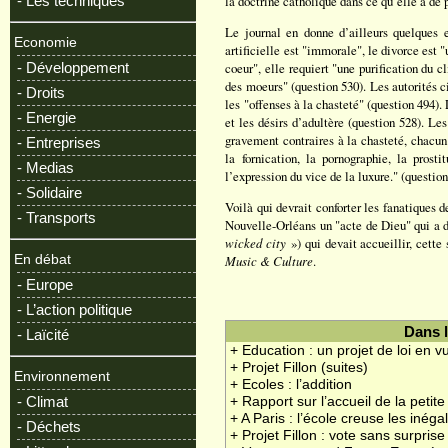
- Les techniques
la doctrine catholique dans ce qu’elle a de 
Le journal en donne d’ailleurs quelques e
Economie
artificielle est "immorale", le divorce est 
- Développement
coeur", elle requiert "une purification du 
des moeurs" (question 530). Les autorités ci
- Droits
les "offenses à la chasteté" (question 494). 
- Energie
et les désirs d’adultère (question 528). L
gravement contraires à la chasteté, chacun 
- Entreprises
la fornication, la pornographie, la prost
- Medias
l’expression du vice de la luxure." (question
- Solidaire
Voilà qui devrait conforter les fanatiques 
- Transports
Nouvelle-Orléans un "acte de Dieu" qui a d
wicked city
») qui devait accueillir, cett
En débat
Music & Culture
.
- Europe
- L’action politique
Dans 
- Laïcité
+ Education : un projet de loi en v
+ Projet Fillon (suites)
Environnement
+ Ecoles : l’addition
- Climat
+ Rapport sur l’accueil de la petit
+ A Paris : l’école creuse les inégal
- Déchets
+ Projet Fillon : vote sans surprise