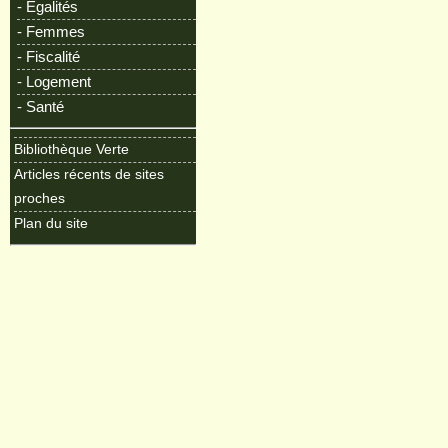
- Egalités
- Femmes
- Fiscalité
- Logement
- Santé
Bibliothèque Verte
Articles récents de sites
proches
Plan du site