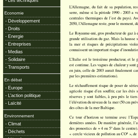
- Les techniques
L’Allemagne, du fait de sa population, re
serre, même si la période 1990 - 2003 a v
Economie
centrales thermiques de l’est du pays). Av
- Développement
2050, l’Allemagne reste, pour le moment, d
- Droits
Le Royaume-uni, gros producteur de gaz à ef
- Energie
grande utilisation du gaz. Mais la hausse 
- Entreprises
la mer et risques de précipitations vio
connaissent un important risque d’inondatio
- Medias
L’Italie est le troisième producteur, et l
- Solidaire
est continue. Les vagues de chaleur y sont p
- Transports
en juin, celle de 2003 aurait finalement ca
par les premières estimations).
En débat
Le réchauffement risque de poser de sérieu
- Europe
agricole risque d’en souffrir, car les été
- L’action politique
réserves y sont faibles, à peu près le tie
l’élévation du niveau de la mer (50 cm pré
- Laïcité
des côtes de la mer Baltique.
Environnement
Ce tour d’horizon se termine avec l’Espa
dernières années. De manière générale, l’a
- Climat
des pronostics de + 4 ou 5° dans le centre
- Déchets
« cercle vicieux de pollution au CO² », de