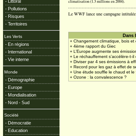
- Littoral
climatisation (1.3 millions en 2004).
- Pollutions
Le WWF lance une campagne intitulé
- Risques
- Territoires
Dans 
Les Verts
+ Changement climatique, bois et
- En régions
+ 4ème rapport du Giec
+ L’Europe augmente ses émission
- International
+ Le réchauffement s’accélère-t-il
- Vie interne
+ Diviser par 4 ses émissions à eff
+ Record pour les gaz à effet de s
+ Une étude souffle le chaud et le 
Monde
+ Ozone : la convalescence ?
- Démographie
- Europe
- Mondialisation
- Nord - Sud
Société
- Démocratie
- Education