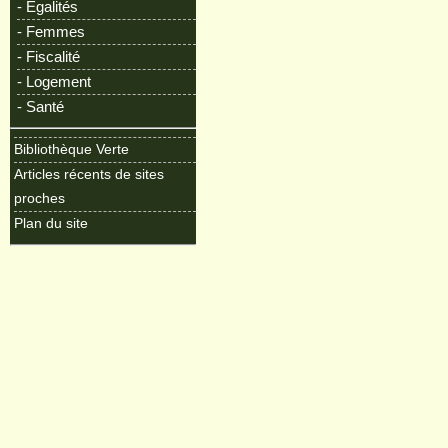
- Egalités
- Femmes
- Fiscalité
- Logement
- Santé
Bibliothèque Verte
Articles récents de sites
proches
Plan du site