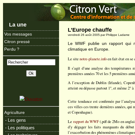
La une
L’Europe chauffe
Vos messages
vendredi 26 août 2005.par Philippe Ladame
Citron pressé
Le WWF publie un rapport qui m
climatique en Europe.
Perdu ?
Le site
notre-planete.info
en fait état en se 
Il s’agit d’une analyse des températures 
premières années 70 et les 5 premières ann
A l’exception de Dublin (Irlande), Copen
atteint ou dépasse partout 1°, et même 2° 
Cette tendance est confirmée par l’analy
ces villes ces trente dernières années, qui 
et Copenhague).
Agriculture
- Les gens
Le
rapport du WWF
(.pdf de 2Mo en anglais
d’y dégager les faits marquants du début
- Les politiques
l’exacerbation des phénomènes climatiques